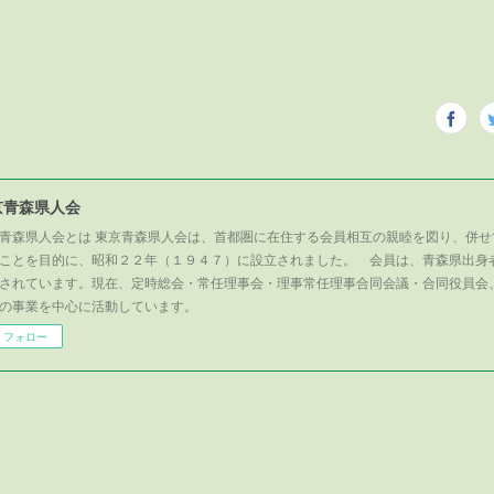
京青森県人会
青森県人会とは 東京青森県人会は、首都圏に在住する会員相互の親睦を図り、併せ
ことを目的に、昭和２２年（１９４７）に設立されました。 会員は、青森県出身
されています。現在、定時総会・常任理事会・理事常任理事合同会議・合同役員会
の事業を中心に活動しています。
フォロー