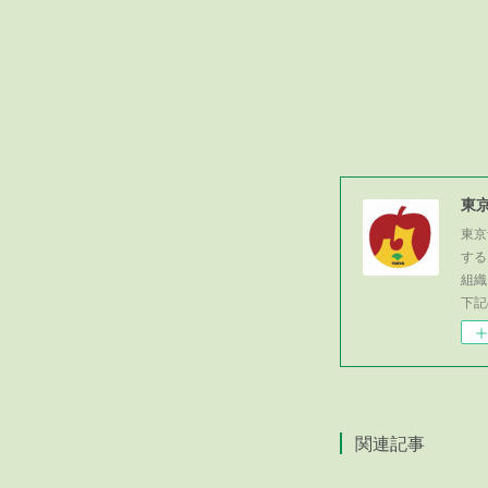
東
東京
する
組織
下記
関連記事