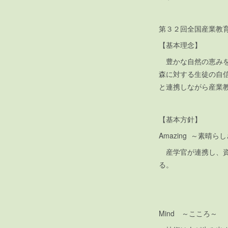
第３２回全国産業教
【基本理念】
豊かな自然の恵みを
森に対する生徒の自
と連携しながら産業
【基本方針】
Amazing ～素晴ら
産学官が連携し、資
る。
Mind ～こころ～