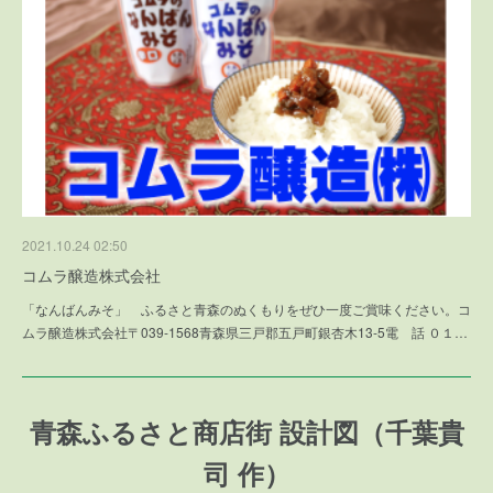
2021.10.24 02:50
コムラ醸造株式会社
「なんばんみそ」 ふるさと青森のぬくもりをぜひ一度ご賞味ください。コ
ムラ醸造株式会社〒039-1568青森県三戸郡五戸町銀杏木13-5電 話 ０１…
青森ふるさと商店街 設計図（千葉貴
司 作）