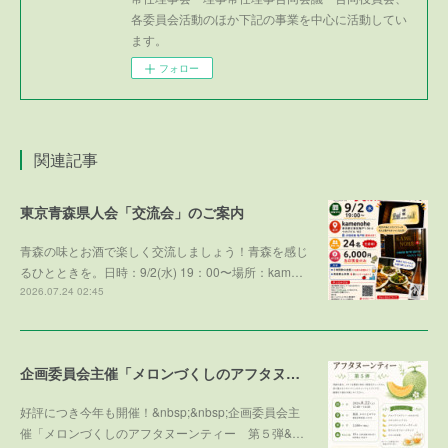
各委員会活動のほか下記の事業を中心に活動してい
ます。
フォロー
関連記事
東京青森県人会「交流会」のご案内
青森の味とお酒で楽しく交流しましょう！青森を感じ
るひとときを。日時：9/2(水) 19：00〜場所：kam…
2026.07.24 02:45
企画委員会主催「メロンづくしのアフタヌーンティー 第５弾 ～メロンで残暑を乗り切ろう～」参加者募集！
好評につき今年も開催！&nbsp;&nbsp;企画委員会主
催「メロンづくしのアフタヌーンティー 第５弾&…