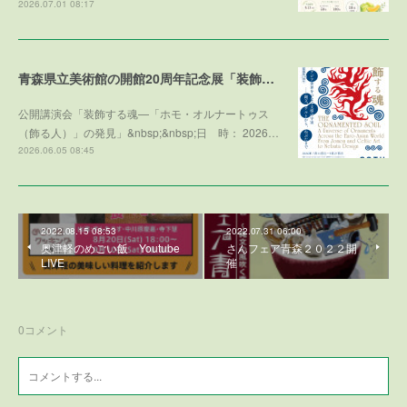
2026.07.01 08:17
青森県立美術館の開館20周年記念展「装飾する魂」との学術協力プログラム
公開講演会「装飾する魂—「ホモ・オルナートゥス
（飾る人）」の発見」&nbsp;&nbsp;日 時： 2026…
2026.06.05 08:45
2022.08.15 08:53
2022.07.31 06:00
奥津軽のめごい飯 Youtube
さんフェア青森２０２２開
LIVE
催
0
コメント