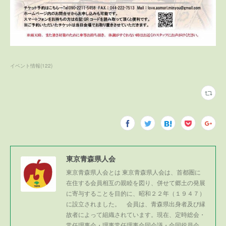
イベント情報
(
122
)
東京青森県人会
東京青森県人会とは 東京青森県人会は、首都圏に
在住する会員相互の親睦を図り、併せて郷土の発展
に寄与することを目的に、昭和２２年（１９４７）
に設立されました。 会員は、青森県出身者及び縁
故者によって組織されています。現在、定時総会・
常任理事会・理事常任理事合同会議・合同役員会、