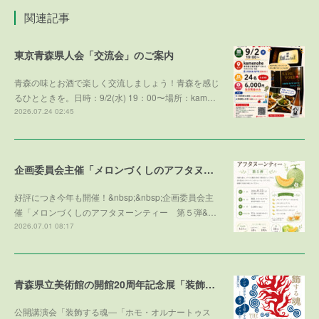
関連記事
東京青森県人会「交流会」のご案内
青森の味とお酒で楽しく交流しましょう！青森を感じ
るひとときを。日時：9/2(水) 19：00〜場所：kam…
2026.07.24 02:45
企画委員会主催「メロンづくしのアフタヌーンティー 第５弾 ～メロンで残暑を乗り切ろう～」参加者募集！
好評につき今年も開催！&nbsp;&nbsp;企画委員会主
催「メロンづくしのアフタヌーンティー 第５弾&…
2026.07.01 08:17
青森県立美術館の開館20周年記念展「装飾する魂」との学術協力プログラム
公開講演会「装飾する魂—「ホモ・オルナートゥス