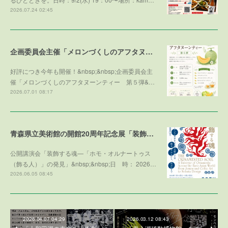
2026.07.24 02:45
企画委員会主催「メロンづくしのアフタヌーンティー 第５弾 ～メロンで残暑を乗り切ろう～」参加者募集！
好評につき今年も開催！&nbsp;&nbsp;企画委員会主
催「メロンづくしのアフタヌーンティー 第５弾&…
2026.07.01 08:17
青森県立美術館の開館20周年記念展「装飾する魂」との学術協力プログラム
公開講演会「装飾する魂—「ホモ・オルナートゥス
（飾る人）」の発見」&nbsp;&nbsp;日 時： 2026…
2026.06.05 08:45
2026.04.07 04:29
2026.03.12 08:43