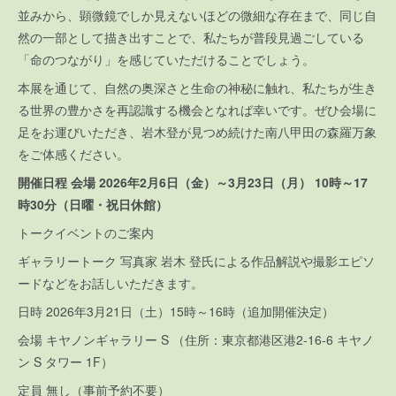
並みから、顕微鏡でしか見えないほどの微細な存在まで、同じ自
然の一部として描き出すことで、私たちが普段見過ごしている
「命のつながり」を感じていただけることでしょう。
本展を通じて、自然の奥深さと生命の神秘に触れ、私たちが生き
る世界の豊かさを再認識する機会となれば幸いです。ぜひ会場に
足をお運びいただき、岩木登が見つめ続けた南八甲田の森羅万象
をご体感ください。
開催日程 会場 2026年2月6日（金）～3月23日（月） 10時～17
時30分（日曜・祝日休館）
トークイベントのご案内
ギャラリートーク 写真家 岩木 登氏による作品解説や撮影エピソ
ードなどをお話しいただきます。
日時 2026年3月21日（土）15時～16時（追加開催決定）
会場 キヤノンギャラリー S （住所：東京都港区港2-16-6 キヤノ
ン S タワー 1F）
定員 無し（事前予約不要）