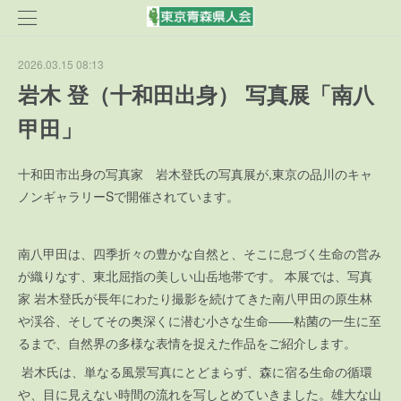
2026.03.15 08:13
岩木 登（十和田出身） 写真展「南八
甲田」
十和田市出身の写真家 岩木登氏の写真展が,東京の品川のキャ
ノンギャラリーSで開催されています。
南八甲田は、四季折々の豊かな自然と、そこに息づく生命の営み
が織りなす、東北屈指の美しい山岳地帯です。 本展では、写真
家 岩木登氏が長年にわたり撮影を続けてきた南八甲田の原生林
や渓谷、そしてその奥深くに潜む小さな生命――粘菌の一生に至
るまで、自然界の多様な表情を捉えた作品をご紹介します。
岩木氏は、単なる風景写真にとどまらず、森に宿る生命の循環
や、目に見えない時間の流れを写しとめていきました。雄大な山