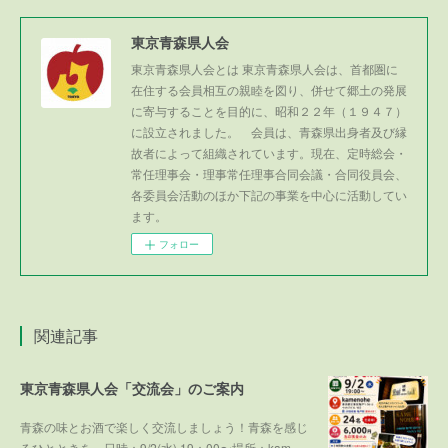
東京青森県人会
東京青森県人会とは 東京青森県人会は、首都圏に
在住する会員相互の親睦を図り、併せて郷土の発展
に寄与することを目的に、昭和２２年（１９４７）
に設立されました。 会員は、青森県出身者及び縁
故者によって組織されています。現在、定時総会・
常任理事会・理事常任理事合同会議・合同役員会、
各委員会活動のほか下記の事業を中心に活動してい
ます。
フォロー
関連記事
東京青森県人会「交流会」のご案内
青森の味とお酒で楽しく交流しましょう！青森を感じ
るひとときを。日時：9/2(水) 19：00〜場所：kam…