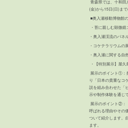
青森県では、十和田八
(金)から15日(日
■奥入瀬移動博物館
・苔に親しむ顕微鏡
・奥入瀬渓流のパネ
・コケテラリウムの展
・奥入瀬に関する自
・【特別展示】屋久
展示のポイント①：奥
り「日本の貴重なコ
説を組み合わせた「
示や制作体験を通じ
展示のポイント②：「
呼ばれる理由やその
ついて紹介します。
ます。