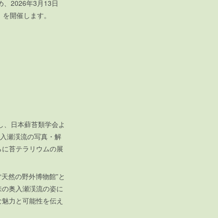
2026年3月13日
館」を開催します。
し、日本蘚苔類学会よ
奥入瀬渓流の写真・解
らに苔テラリウムの展
天然の野外博物館”と
来の奥入瀬渓流の姿に
な魅力と可能性を伝え