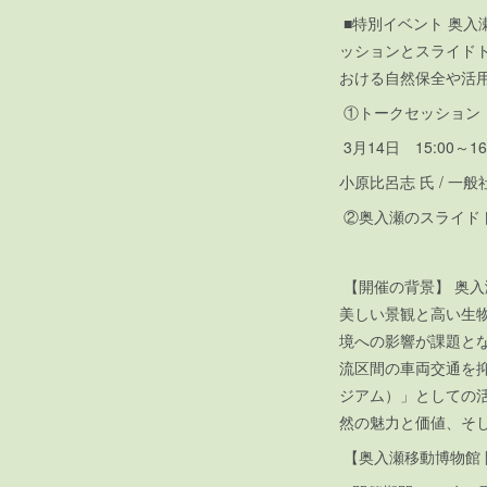
■特別イベント 奥入
ッションとスライド
おける自然保全や活
①トークセッション
3月14日 15:00～
小原比呂志 氏 / 
②奥入瀬のスライドトー
【開催の背景】 奥
美しい景観と高い生
境への影響が課題と
流区間の車両交通を
ジアム）」としての
然の魅力と価値、そ
【奥入瀬移動博物館 