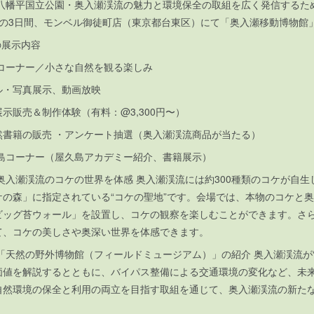
幡平国立公園・奥入瀬渓流の魅力と環境保全の取組を広く発信するため、
)までの3日間、モンベル御徒町店（東京都台東区）にて「奥入瀬移動博物
の展示内容
コーナー／小さな自然を観る楽しみ
ル・写真展示、動画放映
示販売＆制作体験（有料：@3,300円〜）
然書籍の販売 ・アンケート抽選（奥入瀬渓流商品が当たる）
島コーナー（屋久島アカデミー紹介、書籍展示）
入瀬渓流のコケの世界を体感 奥入瀬渓流には約300種類のコケが自生
ケの森」に指定されている“コケの聖地”です。会場では、本物のコケと
ビッグ苔ウォール」を設置し、コケの観察を楽しむことができます。さ
て、コケの美しさや奥深い世界を体感できます。
天然の野外博物館（フィールドミュージアム）」の紹介 奥入瀬渓流が“
価値を解説するとともに、バイパス整備による交通環境の変化など、未
自然環境の保全と利用の両立を目指す取組を通じて、奥入瀬渓流の新た