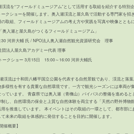
瀬渓流を“フィールドミュージアム”として活用する取組を紹介する特別
トークショーを開催します。奥入瀬渓流と屋久島で活動する専門家を招
用の取組、フィールドミュージアムの考え方や実践を写真や映像とと
「奥入瀬と屋久島がつくるフィールドミュージアム」
16:30 河井大輔 氏 / NPO法人奥入瀬自然観光資源研究会 理事
一般社団法人屋久島アカデミー代表 理事
クショー 3月15日 15:00～16:00 河井大輔氏
入瀬渓流は十和田八幡平国立公園を代表する自然景観であり、渓流と落葉
物多様性を有する貴重な自然環境です。一方で観光シーズンには車両が
なっています。 青森県では奥入瀬（青橅山）バイパスの整備を進めると
抑制し、自然環境の保全と上質な自然体験を両立する「天然の野外博物
活用を推進しています。 本イベントはその取組の一環として、都市部に
して未来の取組を体感的に発信することを目的に開催します。
開催概要】