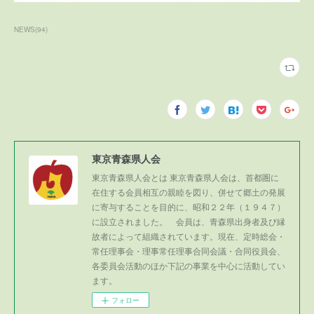
NEWS
(
94
)
東京青森県人会
東京青森県人会とは 東京青森県人会は、首都圏に
在住する会員相互の親睦を図り、併せて郷土の発展
に寄与することを目的に、昭和２２年（１９４７）
に設立されました。 会員は、青森県出身者及び縁
故者によって組織されています。現在、定時総会・
常任理事会・理事常任理事合同会議・合同役員会、
各委員会活動のほか下記の事業を中心に活動してい
ます。
フォロー