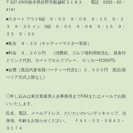
〒327-0305栃木県佐野市船越町３１８３ 電話 0283－62－
4141
■スタート アウト5組 ９：００ ９：０８ ９：１５ ９：２
３ ９：３０ イン 5組 ９：００ ９：０８ ９：１５ ９：
２３ ９：３０
■集合 ８：３０（キャディーマスター室前）
■料金 ９，２００円 （消費税、ゴルフ場利用税含む。昼食付
ドリンク代別。カートでセルフプレー。 ロッカー代330円)
■会費（賞品代参加賞パーティー代含む）３，０００円 賞品(新
ペリア方式上限なし)
◯申し込みは東京青森県人会事務局までFAXまたはメールでお願
いいたします。
氏名、電話、メールアドレス、だいたいのハンディキャップ、出
身地、年齢をお知らせください。 ＦＡＸ：０３－５８４３－
９１７４