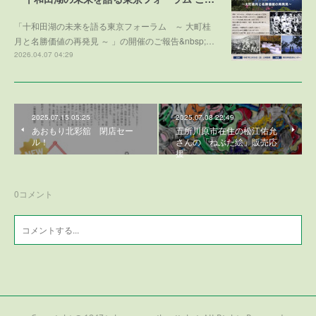
「十和田湖の未来を語る東京フォーラム ～ 大町桂
月と名勝価値の再発見 ～ 」の開催のご報告&nbsp;…
2026.04.07 04:29
2025.07.15 05:25
2025.07.08 22:49
あおもり北彩舘 閉店セー
五所川原市在住の松江佑允
ル！
さんの「ねぶた絵」販売応
援
0
コメント