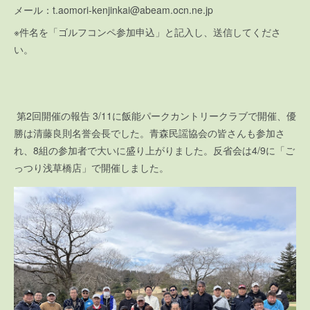
メール：t.aomori-kenjinkai@abeam.ocn.ne.jp
※件名を「ゴルフコンペ参加申込」と記入し、送信してくださ
い。
第2回開催の報告 3/11に飯能パークカントリークラブで開催、優
勝は清藤良則名誉会長でした。青森民謡協会の皆さんも参加さ
れ、8組の参加者で大いに盛り上がりました。反省会は4/9に「ご
っつり浅草橋店」で開催しました。