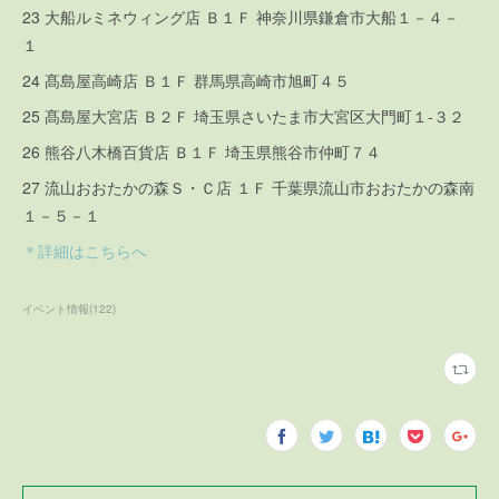
23 大船ルミネウィング店 Ｂ１Ｆ 神奈川県鎌倉市大船１－４－
１
24 髙島屋高崎店 Ｂ１Ｆ 群馬県高崎市旭町４５
25 髙島屋大宮店 Ｂ２Ｆ 埼玉県さいたま市大宮区大門町１-３２
26 熊谷八木橋百貨店 Ｂ１Ｆ 埼玉県熊谷市仲町７４
27 流山おおたかの森Ｓ・Ｃ店 １Ｆ 千葉県流山市おおたかの森南
１－５－１
＊詳細はこちらへ
イベント情報
(
122
)