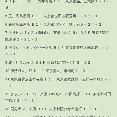
4 イトーヨーカドー大井町店 Ｂ１Ｆ 東京都品川区大井１－３－
６
5 玉川髙島屋店 Ｂ１Ｆ 東京都世田谷区玉川３－１７－１
6 新宿髙島屋店 Ｂ１Ｆ 東京都渋谷区千駄ケ谷５－２４－２
7 渋谷ヒカリエ店（ShinQs 東横のれん街） Ｂ３Ｆ 東京都渋谷
区渋谷２－２１－１
8 池袋ショッピングパーク店 Ｂ１Ｆ 東京都豊島区南池袋１－２
９－１
9 北千住マルイ店 Ｂ１Ｆ 東京都足立区千住３―９２
10 伊勢丹立川店 Ｂ１Ｆ 東京都立川市曙町２－５－１
11 東急百貨店吉祥寺店 Ｂ１Ｆ 東京都武蔵野市吉祥寺本町２－３
－１
12 グランベリーパーク店（魚河岸 中與商店） １Ｆ 東京都町田
市鶴間３－４－１
13 国分寺マルイ店 Ｂ１Ｆ 東京都国分寺市南町３－２０－３