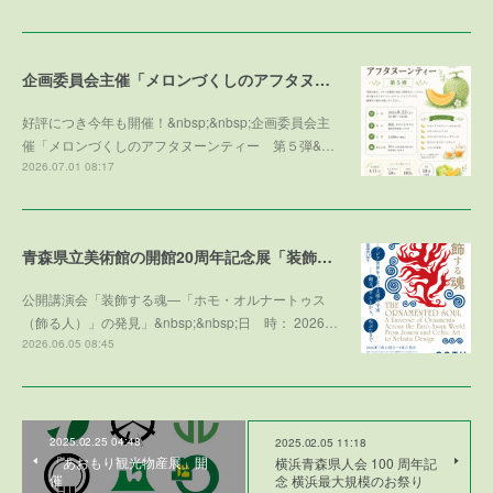
企画委員会主催「メロンづくしのアフタヌーンティー 第５弾 ～メロンで残暑を乗り切ろう～」参加者募集！
好評につき今年も開催！&nbsp;&nbsp;企画委員会主
催「メロンづくしのアフタヌーンティー 第５弾&…
2026.07.01 08:17
青森県立美術館の開館20周年記念展「装飾する魂」との学術協力プログラム
公開講演会「装飾する魂—「ホモ・オルナートゥス
（飾る人）」の発見」&nbsp;&nbsp;日 時： 2026…
2026.06.05 08:45
2025.02.25 04:48
2025.02.05 11:18
「あおもり観光物産展」開
横浜青森県人会 100 周年記
催
念 横浜最大規模のお祭り