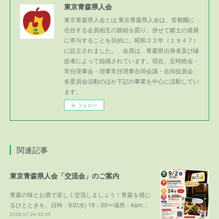
東京青森県人会
東京青森県人会とは 東京青森県人会は、首都圏に
在住する会員相互の親睦を図り、併せて郷土の発展
に寄与することを目的に、昭和２２年（１９４７）
に設立されました。 会員は、青森県出身者及び縁
故者によって組織されています。現在、定時総会・
常任理事会・理事常任理事合同会議・合同役員会、
各委員会活動のほか下記の事業を中心に活動してい
ます。
フォロー
関連記事
東京青森県人会「交流会」のご案内
青森の味とお酒で楽しく交流しましょう！青森を感じ
るひとときを。日時：9/2(水) 19：00〜場所：kam…
2026.07.24 02:45