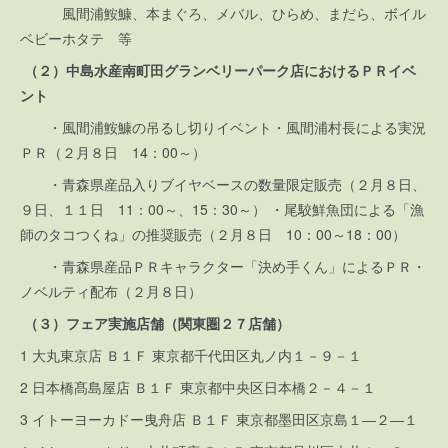
風間浦鮟鱇、本まぐろ、メバル、ひらめ、まだら、ボイル
ベビーホタテ 等
（２）中島水産南町田グランベリーパーク店におけるＰＲイベ
ント
・風間浦鮟鱇の吊るし切りイベント・風間浦村長による実況
ＰＲ（２月８日 14：00～）
・青森県産品入りブイヤベースの数量限定販売（２月８日、
９日、１１日 11：00～、15：30～） ・尾駮鮮魚団による「漁
師のタコつくね」の推奨販売（２月８日 10：00～18：00）
・青森県産品ＰＲキャラクター「決め手くん」によるＰＲ・
ノベルティ配布（２月８日）
（３）フェア実施店舗（関東圏２７店舗）
1 大丸東京店 Ｂ１Ｆ 東京都千代田区丸ノ内１－９－１
2 日本橋髙島屋店 Ｂ１Ｆ 東京都中央区日本橋２－４－１
3 イトーヨーカドー曳舟店 Ｂ１Ｆ 東京都墨田区京島１―２―１