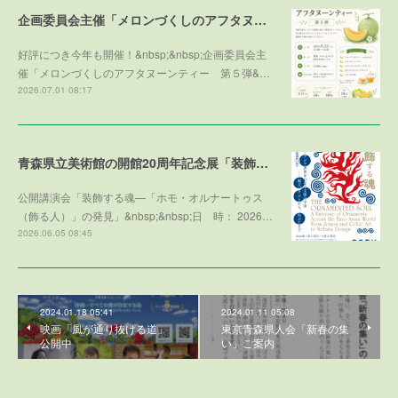
企画委員会主催「メロンづくしのアフタヌーンティー 第５弾 ～メロンで残暑を乗り切ろう～」参加者募集！
好評につき今年も開催！&nbsp;&nbsp;企画委員会主
催「メロンづくしのアフタヌーンティー 第５弾&…
2026.07.01 08:17
青森県立美術館の開館20周年記念展「装飾する魂」との学術協力プログラム
公開講演会「装飾する魂—「ホモ・オルナートゥス
（飾る人）」の発見」&nbsp;&nbsp;日 時： 2026…
2026.06.05 08:45
2024.01.18 05:41
2024.01.11 05:08
映画「風が通り抜ける道」
東京青森県人会「新春の集
公開中
い」ご案内