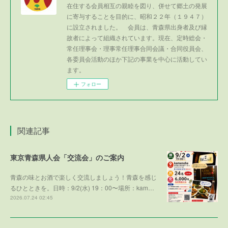
在住する会員相互の親睦を図り、併せて郷土の発展
に寄与することを目的に、昭和２２年（１９４７）
に設立されました。 会員は、青森県出身者及び縁
故者によって組織されています。現在、定時総会・
常任理事会・理事常任理事合同会議・合同役員会、
各委員会活動のほか下記の事業を中心に活動してい
ます。
フォロー
関連記事
東京青森県人会「交流会」のご案内
青森の味とお酒で楽しく交流しましょう！青森を感じ
るひとときを。日時：9/2(水) 19：00〜場所：kam…
2026.07.24 02:45