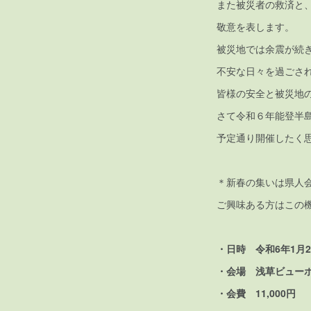
また被災者の救済と
敬意を表します。
被災地では余震が続
不安な日々を過ごさ
皆様の安全と被災地
さて令和６年能登半
予定通り開催したく
＊新春の集いは県人
ご興味ある方はこの
・日時 令和6年1月2
・会場 浅草ビューホ
・会費 11,000円