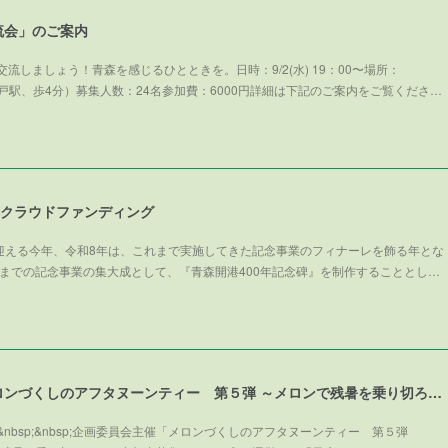
流会」のご案内
流しましょう！青森を感じるひとときを。日時：9/2(水) 19：00〜場所：
武線亀戸駅、歩4分）募集人数：24名参加費：6000円詳細は下記のご案内をご覧くださ…
碑クラウドファンディング
を迎える今年、令和8年は、これまで実施してきた記念事業のフィナーレを飾る年とな
までの記念事業の集大成として、『青森開港400年記念碑』を制作することとし…
企画委員会主催「メロンづくしのアフタヌーンティー 第５弾 ～メロンで残暑を乗り切ろう～」参加者募集！
nbsp;&nbsp;企画委員会主催「メロンづくしのアフタヌーンティー 第５弾