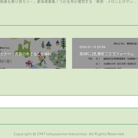
～メロンで残暑を乗り切ろう～」参加者募集！つがる市が運営する「果房 メロンとロマン…
2024.01.10 22:59
ミナー「青森の冬まるごと体験
第389回危機管理研究フォーラム
Copyright © 1947 tokyoaomorikenjinkai. All Rights Reserved.