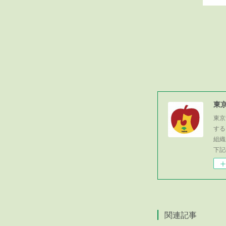
東
東京
する
組織
下記
関連記事