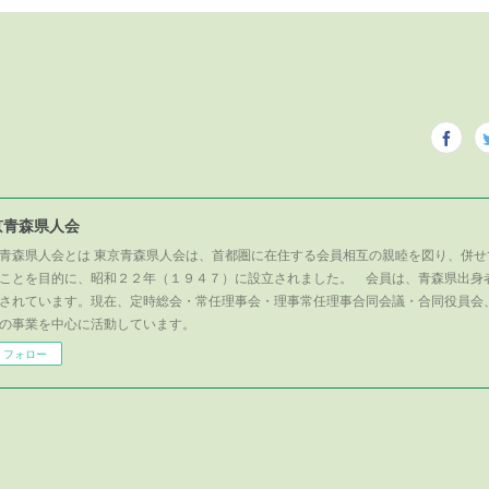
京青森県人会
青森県人会とは 東京青森県人会は、首都圏に在住する会員相互の親睦を図り、併せ
ことを目的に、昭和２２年（１９４７）に設立されました。 会員は、青森県出身
されています。現在、定時総会・常任理事会・理事常任理事合同会議・合同役員会
の事業を中心に活動しています。
フォロー