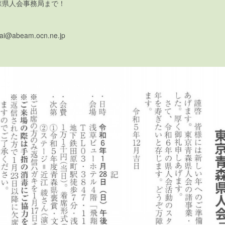
森県人会事務局まで！
nkai@abeam.ocn.ne.jp