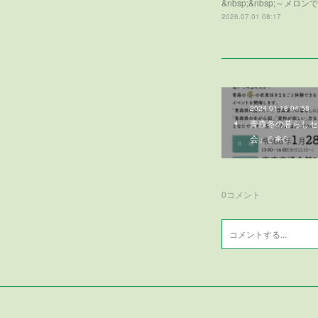
&nbsp;&nbsp;
2026.07.01 08:17
2024.01.18 04:58
青森冬の暮らしセ
会」⛄❄⛄
0
コメント