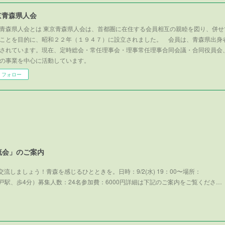
京青森県人会
青森県人会とは 東京青森県人会は、首都圏に在住する会員相互の親睦を図り、併せ
ことを目的に、昭和２２年（１９４７）に設立されました。 会員は、青森県出身
されています。現在、定時総会・常任理事会・理事常任理事合同会議・合同役員会
の事業を中心に活動しています。
フォロー
流会」のご案内
流しましょう！青森を感じるひとときを。日時：9/2(水) 19：00〜場所：
武線亀戸駅、歩4分）募集人数：24名参加費：6000円詳細は下記のご案内をご覧くださ…