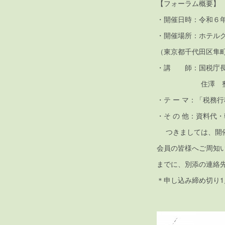
【フォーラム概要】
・開催日時：令和６
・開催場所：ホテルグ
（東京都千代田区隼町1-1 
・講 師：国税庁
住澤 整（すみ
・テ ー マ：「税務
・そ の 他：資料代
つきましては、開催
会員の皆様へご周知
までに、別添の連絡
＊申し込み締め切り1月