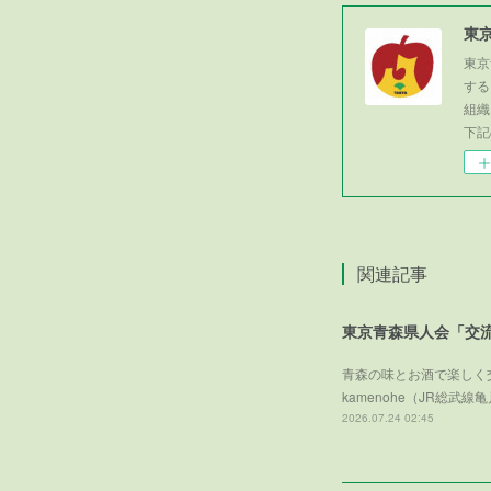
東
東京
する
組織
下記
関連記事
東京青森県人会「交
青森の味とお酒で楽しく交
kamenohe（JR総
2026.07.24 02:45