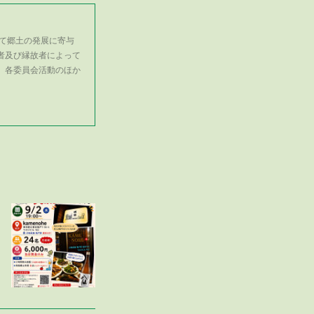
て郷土の発展に寄与
者及び縁故者によって
、各委員会活動のほか