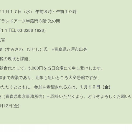
年１月１７日（水） 午前８時～午前１０時
ランドアーク半蔵門３階 光の間
TEL 03-3288-1628）
長官
さわ ひとし）氏 ※青森県八戸市出身
行税の現状と課題」
・朝食代として、5,000円を当日会場にて申し受けします。
まで喫緊であり、期限も短いところ大変恐縮ですが、
いただくとともに、参加を希望される方は、
１月１２日（金）
先（青森県東京事務所内）へ回答いただくよう、どうぞよろしくお願い
12日(金)