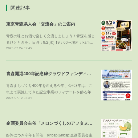
関連記事
東京青森県人会「交流会」のご案内
青森の味とお酒で楽しく交流しましょう！青森を感じ
るひとときを。日時：9/2(水) 19：00〜場所：kam…
2026.07.24 02:45
青森開港400年記念碑クラウドファンディング
青森まちづくり400年を迎える今年、令和8年は、こ
れまで実施してきた記念事業のフィナーレを飾る年…
2026.07.12 08:34
企画委員会主催「メロンづくしのアフタヌーンティー 第５弾 ～メロンで残暑を乗り切ろう～」参加者募集！
好評につき今年も開催！&nbsp;&nbsp;企画委員会主