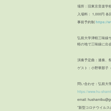
場所：旧東京音楽学校奏楽
入場料： 1,000円 
事前予約制
https://
弘前大学津軽三味線
軽の地で三味線に出
演奏予定曲：連奏、
ゲスト：小野華那子
問い合わせ：弘前大
https://www.hu-sham
email: hushamibu@g
*新型コロナウイルス