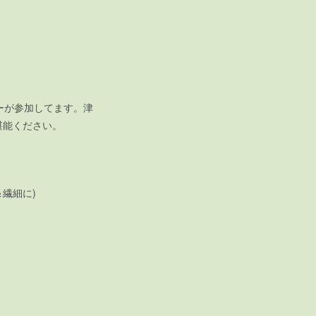
ーが参加してます。津
堪能ください。
繊細に)