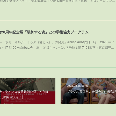
～メロンで残暑を乗り切ろう～」参加者募集！つがる市が運営する「果房 メロンとロマン…
館20周年記念展「装飾する魂」との学術協力プログラム
ホモ・オルナートゥス（飾る人）」の発見」&nbsp;&nbsp;日 時： 2026 年 7
0 分～17 時 00 分&nbsp;会 場： 池袋キャンパス ７号館１階 7101教室（東京都豊…
2022.08.15 09:00
佳代子フラメンコ最新舞踊公演「とうほ
ブラジル青森県人会副会長が表敬
公演開催決定！】