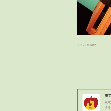
イベント情報
(
122
)
東
東京
する