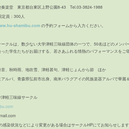
堂 東京都台東区上野公園8-43 Tel.03-3824-1988
各回定員：300人
www.hu-shamibu.com
の予約フォームから入力ください。
サークルは、数少ない大学津軽三味線団体の一つで、50名ほどのメンバ
会った学生たちがお届けする、若さあふれる情熱のパフォーマンスをご
祭音、秋時雨、地吹雪、津軽甚句、津軽じょんから節 ほか
（アルパ、青森県弘前市出身。南米パラグアイの民族楽器アルパで華麗＆
学津軽三味線サークル
ibu.com
mail.com
の感染状況などにより変更がある場合はサークルHPにてお知らせします