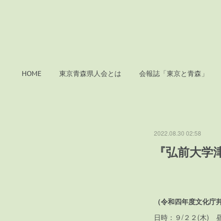
HOME
東京青森県人会とは
会報誌「東京と青森」
2022.08.30 02:58
『弘前大学
（令和四年度文化庁
日時：９/２２(木) 昼の