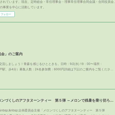
されています。現在、定時総会・常任理事会・理事常任理事合同会議・合同役員会
の事業を中心に活動しています。
フォロー
流会」のご案内
流しましょう！青森を感じるひとときを。日時：9/2(水) 19：00〜場所：
武線亀戸駅、歩4分）募集人数：24名参加費：6000円詳細は下記のご案内をご覧くださ…
企画委員会主催「メロンづくしのアフタヌーンティー 第５弾 ～メロンで残暑を乗り切ろう～」参加者募集！
nbsp;&nbsp;企画委員会主催「メロンづくしのアフタヌーンティー 第５弾