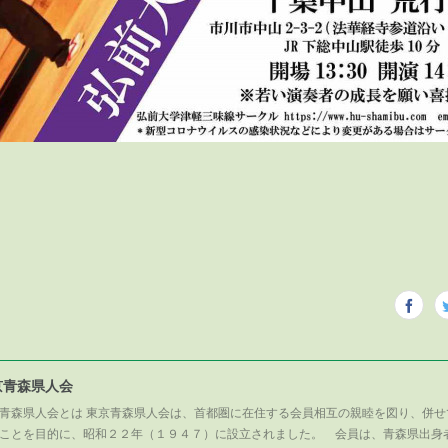
京青森県人会
青森県人会とは 東京青森県人会は、首都圏に在住する会員相互の親睦を図り、併せ
ことを目的に、昭和２２年（１９４７）に設立されました。 会員は、青森県出身