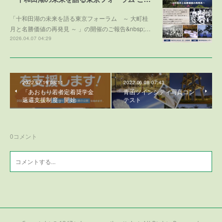
「十和田湖の未来を語る東京フォーラム ～ 大町桂
月と名勝価値の再発見 ～ 」の開催のご報告&nbsp;…
2026.04.07 04:29
2022.07.19 08:11
2022.06.08 07:43
「あおもり若者定着奨学金
青函ツインシティ写真コン
返還支援制度」開始
テスト
0
コメント