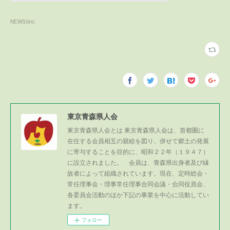
NEWS
(
94
)
東京青森県人会
東京青森県人会とは 東京青森県人会は、首都圏に
在住する会員相互の親睦を図り、併せて郷土の発展
に寄与することを目的に、昭和２２年（１９４７）
に設立されました。 会員は、青森県出身者及び縁
故者によって組織されています。現在、定時総会・
常任理事会・理事常任理事合同会議・合同役員会、
各委員会活動のほか下記の事業を中心に活動してい
ます。
フォロー