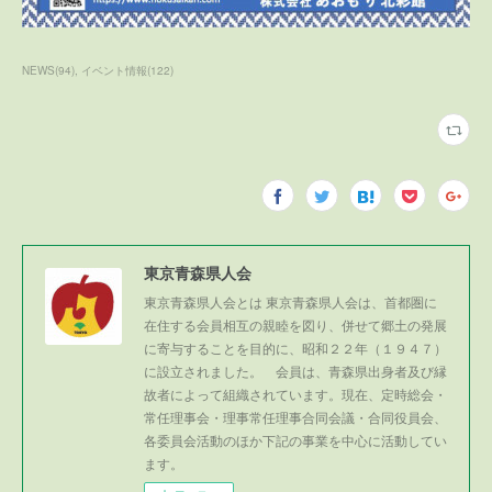
NEWS
(
94
)
イベント情報
(
122
)
東京青森県人会
東京青森県人会とは 東京青森県人会は、首都圏に
在住する会員相互の親睦を図り、併せて郷土の発展
に寄与することを目的に、昭和２２年（１９４７）
に設立されました。 会員は、青森県出身者及び縁
故者によって組織されています。現在、定時総会・
常任理事会・理事常任理事合同会議・合同役員会、
各委員会活動のほか下記の事業を中心に活動してい
ます。