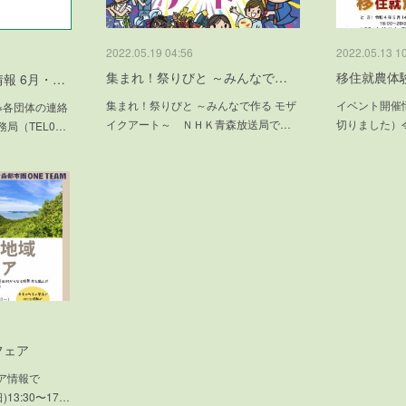
2022.05.19 04:56
2022.05.13 1
集まれ！祭りびと ～みんなで…
移住就農体
報 6月・…
集まれ！祭りびと ～みんなで作る モザ
イベント開催
※各団体の連絡
イクアート～ ＮＨＫ青森放送局で…
切りました）令
局（TEL0…
フェア
ア情報で
13:30〜17…