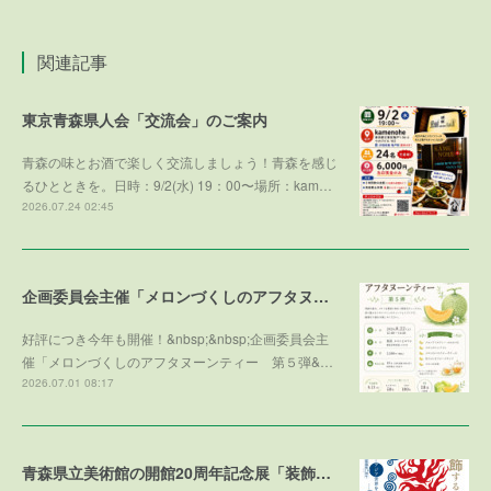
関連記事
東京青森県人会「交流会」のご案内
青森の味とお酒で楽しく交流しましょう！青森を感じ
るひとときを。日時：9/2(水) 19：00〜場所：kam…
2026.07.24 02:45
企画委員会主催「メロンづくしのアフタヌーンティー 第５弾 ～メロンで残暑を乗り切ろう～」参加者募集！
好評につき今年も開催！&nbsp;&nbsp;企画委員会主
催「メロンづくしのアフタヌーンティー 第５弾&…
2026.07.01 08:17
青森県立美術館の開館20周年記念展「装飾する魂」との学術協力プログラム