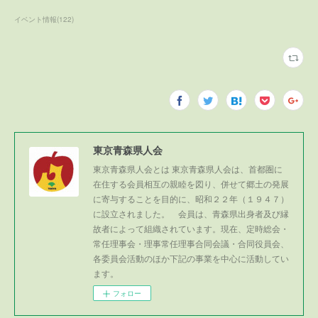
イベント情報
(
122
)
東京青森県人会
東京青森県人会とは 東京青森県人会は、首都圏に
在住する会員相互の親睦を図り、併せて郷土の発展
に寄与することを目的に、昭和２２年（１９４７）
に設立されました。 会員は、青森県出身者及び縁
故者によって組織されています。現在、定時総会・
常任理事会・理事常任理事合同会議・合同役員会、
各委員会活動のほか下記の事業を中心に活動してい
ます。
フォロー