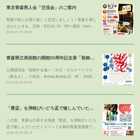
東京青森県人会「交流会」のご案内
青森の味とお酒で楽しく交流しましょう！青森を感じ
るひとときを。日時：9/2(水) 19：00〜場所：kam…
2026.07.24 02:45
青森県立美術館の開館20周年記念展「装飾する魂」との学術協力プログラム
公開講演会「装飾する魂—「ホモ・オルナートゥス
（飾る人）」の発見」&nbsp;&nbsp;日 時： 2026…
2026.06.05 08:45
「豊盃」を津軽びいどろ盃で愉しんでいただくイベント
この度、青森を代表する地酒「豊盃」を津軽びいどろ
盃で愉しんでいただくイベントを都内青森居酒屋で…
2026.06.05 08:19