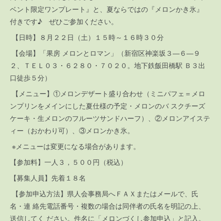
ベント限定ワンプレート』と、夏ならではの『メロンかき氷』
付きです♪ ぜひご参加ください。
【日時】８月２２日（土）１５時～１６時３０分
【会場】「果房 メロンとロマン」（新宿区神楽坂３―６―９
２、ＴＥＬ０３・６２８０・７０２０。地下鉄飯田橋駅 Ｂ３出
口徒歩５分）
【メニュー】①メロンデザート盛り合わせ（ミニパフェ＝メロ
ンプリンをメインにした夏仕様の予定・メロンのバ スクチーズ
ケーキ・生メロンのフルーツサンドハーフ）、②メロンアイステ
ィー（おかわり可）、③メロンかき氷。
※メニューは変更になる場合があります。
【参加料】一人３，５００円（税込）
【募集人員】先着１８名
【参加申込方法】県人会事務局へＦＡＸまたはメールで、氏
名・連 絡先電話番号・複数の場合は同伴者の氏名を明記の上、
送信してく ださい。件名に「メロンづくし参加申込」と記入。