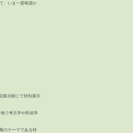
いて、いま一度根源か
念館2階）
院展示館にて特別展示
各地で考古学や民俗学
展のテーマである特