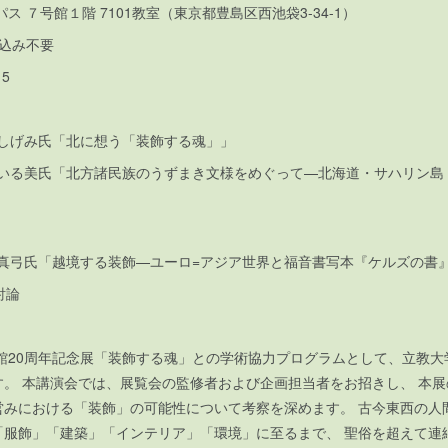
パス ７号館１階 7101教室（東京都豊島区西池袋3-34-1）
し込み不要
:15
5 高橋 しげみ氏「北に想う「装飾する魂」」
5 笠原 いる美氏「北方諸民族のうずまき文様をめぐって—北海道・サハリン
5 休憩
0 鶴岡 真弓氏「越境する装飾—ユーロ=アジア世界と福音書写本『ケル
合討論
館20周年記念展「装飾する魂」との学術協力プログラムとして、立教大
す。 本講演会では、展覧会の監修者および企画担当者をお招きし、 本
営みにおける「装飾」の可能性について考察を深めます。 古今東西の人
「服飾」「建築」「インテリア」「環境」に至るまで、 聖俗を超えて連