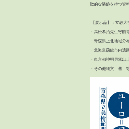
徴的な装飾を持つ資
【展示品】：立教大
・高松孝治先生寄贈青
・青森県上北地域分
・北海道函館市内遺
・東京都神明貝塚
・その他縄文土器 