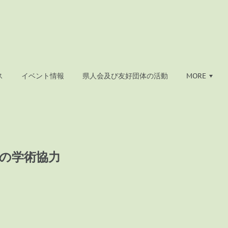
ス
イベント情報
県人会及び友好団体の活動
MORE
との学術協力