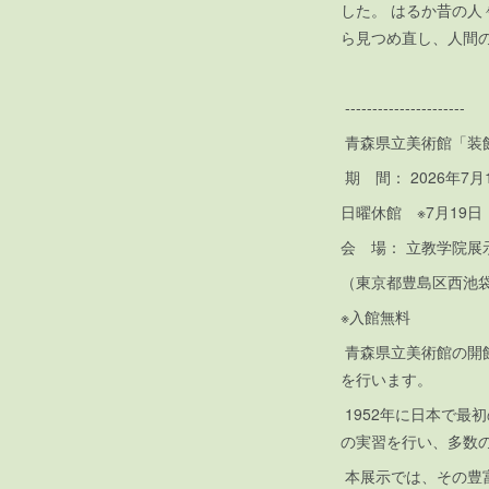
した。 はるか昔の
ら見つめ直し、人間
----------------------
青森県立美術館「装
期 間： 2026
日曜休館 ※7月19
会 場： 立教学院展
（東京都豊島区西池
※入館無料
青森県立美術館の開
を行います。
1952年に日本で最
の実習を行い、多数
本展示では、その豊