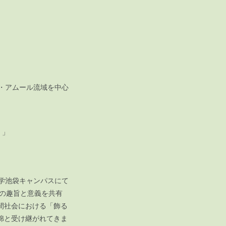
島・アムール流域を中心
ズの書』」
学池袋キャンパスにて
展の趣旨と意義を共有
間社会における「飾る
綿と受け継がれてきま