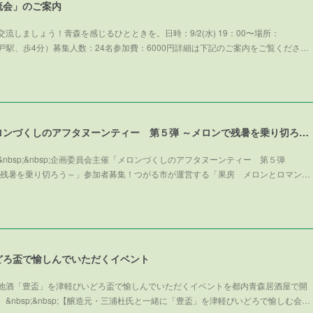
流会」のご案内
流しましょう！青森を感じるひとときを。日時：9/2(水) 19：00〜場所：
武線亀戸駅、歩4分）募集人数：24名参加費：6000円詳細は下記のご案内をご覧くださ…
企画委員会主催「メロンづくしのアフタヌーンティー 第５弾 ～メロンで残暑を乗り切ろう～」参加者募集！
nbsp;&nbsp;企画委員会主催「メロンづくしのアフタヌーンティー 第５弾
～メロンで残暑を乗り切ろう～」参加者募集！つがる市が運営する「果房 メロンとロマン…
どろ盃で愉しんでいただくイベント
地酒「豊盃」を津軽びいどろ盃で愉しんでいただくイベントを都内青森居酒屋で開
&nbsp;&nbsp;【醸造元・三浦杜氏と一緒に「豊盃」を津軽びいどろで愉しむ会…