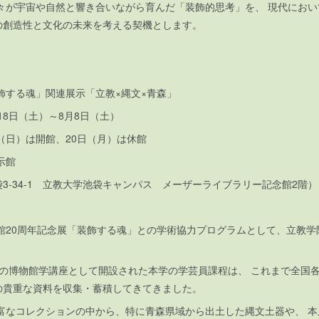
人々が宇宙や自然と響き合いながら育んだ「装飾的思考」を、 現代にお
の創造性と文化の未来を考える契機とします。
飾する魂」関連展示「立教×縄文×青森」
年7月18日（土）～8月8日（土）
日（日）は開館、20日（月）は休館
示館
袋3-34-1 立教大学池袋キャンパス メーザーライブラリー記
館20周年記念展「装飾する魂」との学術協力プログラムとして、立教学
初の博物館学講座として開設された本学の学芸員課程は、 これまで全国
の貴重な資料を収集・蓄積してきてきました。
富なコレクションの中から、特に青森県域から出土した縄文土器や、 本