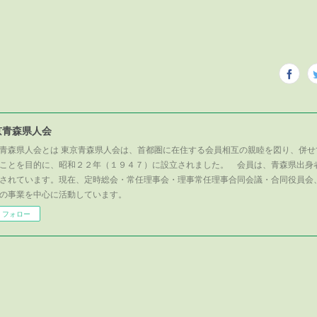
京青森県人会
青森県人会とは 東京青森県人会は、首都圏に在住する会員相互の親睦を図り、併せ
ことを目的に、昭和２２年（１９４７）に設立されました。 会員は、青森県出身
されています。現在、定時総会・常任理事会・理事常任理事合同会議・合同役員会
の事業を中心に活動しています。
フォロー