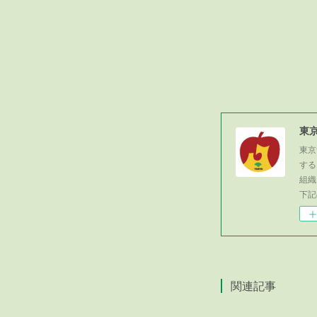
東
東京
する
組織
下記
関連記事