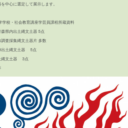
料を中心に選定して展示します。
学学校・社会教育講座学芸員課程所蔵資料
森県内出土縄文土器 5点
布調査採集縄文土器片 多数
跡出土縄文土器 5点
出土縄文土器 3点
等