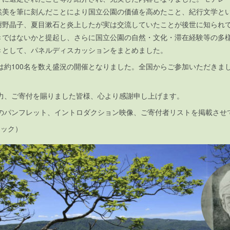
然美を筆に刻んだことにより国立公園の価値を高めたこと、紀行文学と
謝野晶子、夏目漱石と炎上したが実は交流していたことが後世に知られ
きではないかと提起し、さらに国立公園の自然・文化・滞在経験等の多
きとして、パネルディスカッションをまとめました。
は約100名を数え盛況の開催となりました。全国からご参加いただきま
力、ご寄付を賜りました皆様、心より感謝申し上げます。
のパンフレット、イントロダクション映像、ご寄付者リストを掲載させ
リック）