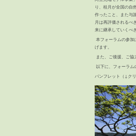
り、桂月が全国の自
作ったこと、また与
月は再評価されるべ
来に継承していくべ
本フォーラムの参加
げます。
また、ご後援、ご協
以下に、フォーラム
パンフレット（↓ク