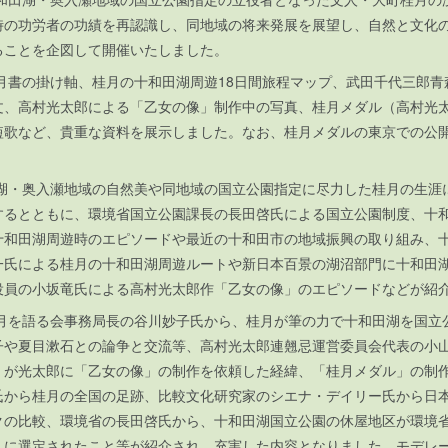
時の功労者の功績を再認識し、同地域の将来発展を展望し、自然と文化
ることを企図して開催いたしました。
月書の掛け軸、桂月の十和田湖周遊18日間旅程マップ、武田千代三郎青
文、高村光太郎による「乙女の像」制作中の写真、桂月メダル（高村光
短歌など、貴重な資料を展示しました。なお、桂月メダルの東京での公
湖・奥入瀬地域の自然美や同地域の国立公園指定に尽力した桂月の生涯
するとともに、環境省国立公園課長の長田啓氏による国立公園制度、十
十和田湖周遊時のエピソードや最近の十和田市の地域振興の取り組み、
一氏による桂月の十和田湖周遊ルートや新日本百景の湖沼部門に十和田
役員の小坂竜氏による高村光太郎作「乙女の像」のエピソードなどが紹
月を語る会事務局長の谷川妙子氏から、桂月が筆の力で十和田湖を国立
子や夏目漱石との論争と交流等、高村光太郎連翹忌運営委員会代表の小
）が光太郎に「乙女の像」の制作を依頼した経緯、「桂月メダル」の制
氏から桂月の全国の足跡、比較文化研究家のシエナ・デイリー氏から日
クの比較、環境省の長田啓氏から、十和田湖国立公園の休屋地区が環境
」に選定されたこと等が紹介され、充実した内容となりました。モデレ