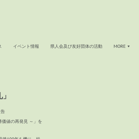
ス
イベント情報
県人会及び友好団体の活動
MORE
礼」
報告
勝価値の再発見 ～」を
後100年を機に、桂