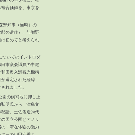
の複合価値を、東京を
森県知事（当時）の
太郎の遺作）、与謝野
開は初めてと考えられ
についてのイントロダ
和田市議会議員の中尾
十和田奥入瀬観光機構
湖が選定された経緯、
介されました。
公園の候補地に押し上
山弘明氏から、津島文
作秘話、土佐酒造㈱代
本の国立公園とアメリ
省の「滞在体験の魅力
ーターの山田安秀よ