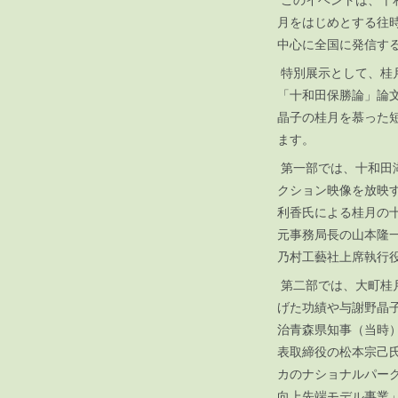
月をはじめとする往
中心に全国に発信す
特別展示として、桂
「十和田保勝論」論
晶子の桂月を慕った
ます。
第一部では、十和田
クション映像を放映
利香氏による桂月の
元事務局長の山本隆
乃村工藝社上席執行
第二部では、大町桂
げた功績や与謝野晶
治青森県知事（当時
表取締役の松本宗己
カのナショナルパー
向上先端モデル事業