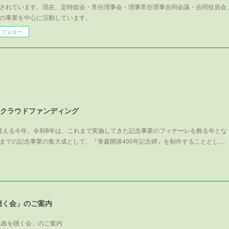
されています。現在、定時総会・常任理事会・理事常任理事合同会議・合同役員会
の事業を中心に活動しています。
フォロー
碑クラウドファンディング
を迎える今年、令和8年は、これまで実施してきた記念事業のフィナーレを飾る年とな
までの記念事業の集大成として、『青森開港400年記念碑』を制作することとし…
聴く会」のご案内
県政を聴く会」のご案内