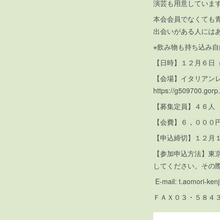
演芸も用意してい
本会会員でなくても
出会いがある人には
※飲み物も持ち込み
【日時】１２月６日
【会場】イタリアン
https://g509700.gorp.
【募集定員】４６人
【会費】６，０００
【申込締切】１２月
【参加申込方法】東
してください。その
E-mail: t.aomori-ke
ＦＡＸ０３・５８４３