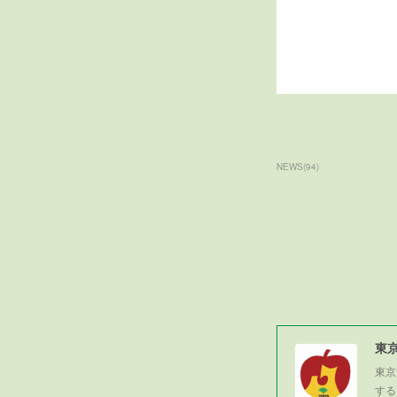
NEWS
(
94
)
東
東京
する