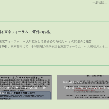
般社団…
語る東京フォーラム ご寄付のお礼」
東京フォーラム ～ 大町桂月と名勝価値の再発見 ～ 」の開催のご報告
025年11月30日、東京都内にて「十和田湖の未来を語る東京フォーラム ～ 大町桂月と名…
2025.09.23 09:45
ート・オブ・ザ・イヤー2025』 青
「高窓連」主催 バーベキュー祭り (
願いします！