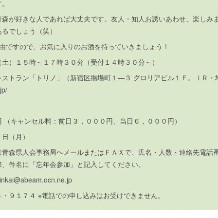
ます。
青森が好きな人であれば大丈夫です。友人・知人お誘いあわせ、楽しみ
あるでしょう（笑）
自由ですので、お気に入りのお酒を持っていきましょう！
（土）１５時～１７時３０分（受付１４時３０分～）
レストラン「トリノ」（新宿区揚場町１―３ グロリアビル１Ｆ。ＪＲ・
jp/
円 （キャンセル料：前日３，０００円、当日６，０００円）
１日（月）
京青森県人会事務局へメールまたはＦＡＸで、氏名・人数・連絡先電話
際、件名に「忘年会参加」と記入してください。
njinkai@abeam.ocn.ne.jp
・９１７４ ※電話での申し込みはお受けできません。