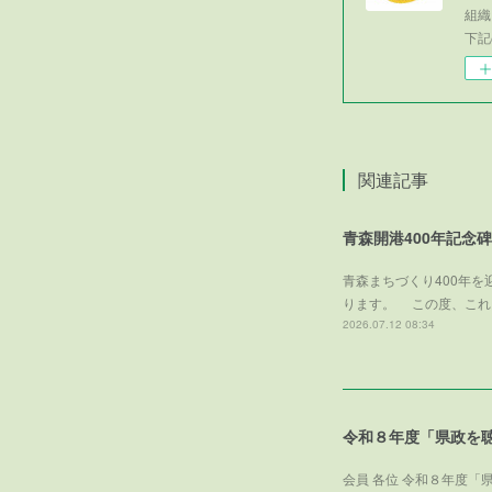
組織
下記
関連記事
青森開港400年記念
青森まちづくり400年
ります。 この度、これ
2026.07.12 08:34
令和８年度「県政を
会員 各位 令和８年度「