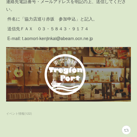
連絡先電話番号・メールアドレスを明記の上、送信してくださ
い。
件名に「協力店巡り赤坂 参加申込」と記入。
送信先ＦＡＸ ０３・５８４３・９１７４
E-mail: t.aomori-kenjinkai@abeam.ocn.ne.jp
イベント情報
(
122
)