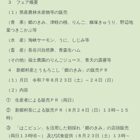
３ フェア概要
（１）県産農林水産物等の販売
（青 果）郷のきみ、津軽の桃、りんご、糠塚きゅうり、野辺地
葉つきこかぶ等
（水 産）海峡サーモン、うに、しじみ等
（畜 産）長谷川自然豚、青森生ハム
（その他）福士農園のりんごジュース、青天の霹靂等
４ 新郷村産とうもろこし「郷のきみ」の販売ＰＲ
（１）月日 令和７年８月２３日（土）～２４日（日）
（２）内容
① 生産者による販売ＰＲ（両日）
② 新郷村長による販売ＰＲ（８月２４日（日）１３時～１５
時）
③ 「はこビュン」を活用した朝採れ「郷のきみ」の店頭販売
（両日１３時頃～） 及び試食提供（８月２３日（土）１３時～