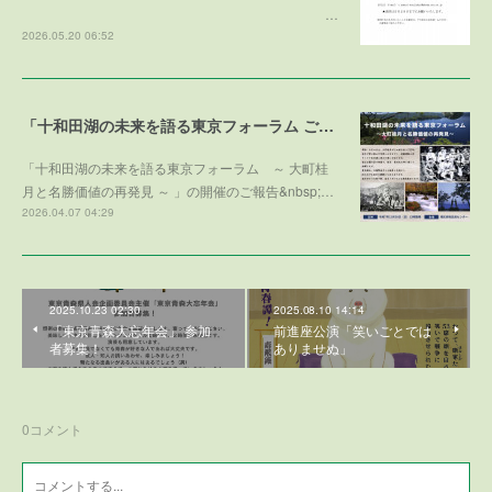
…
2026.05.20 06:52
「十和田湖の未来を語る東京フォーラム ご寄付のお礼」
「十和田湖の未来を語る東京フォーラム ～ 大町桂
月と名勝価値の再発見 ～ 」の開催のご報告&nbsp;…
2026.04.07 04:29
2025.10.23 02:30
2025.08.10 14:14
「東京青森大忘年会」 参加
前進座公演「笑いごとでは
者募集！
ありませぬ」
0
コメント