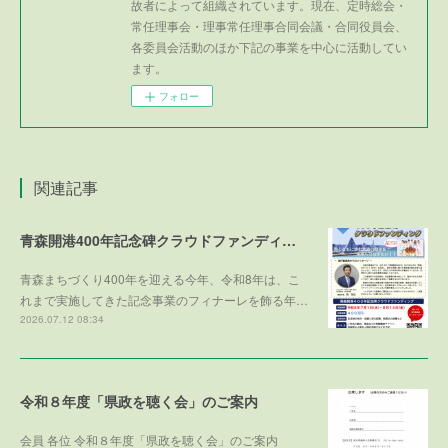
故者によって組織されています。現在、定時総会・
常任理事会・理事常任理事合同会議・合同役員会、
各委員会活動のほか下記の事業を中心に活動してい
ます。
フォロー
関連記事
青森開港400年記念碑クラウドファンディング
青森まちづくり400年を迎える今年、令和8年は、こ
れまで実施してきた記念事業のフィナーレを飾る年…
2026.07.12 08:34
令和８年度「県政を聴く会」のご案内
会員 各位 令和８年度「県政を聴く会」のご案内