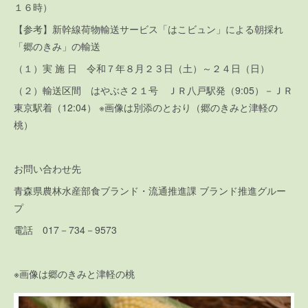
１６時）
【参考】新幹線荷物輸送サービス「はこビュン」による朝採れ
「郷のきみ」の輸送
（１）実 施 日 令和７年８月２３日（土）～２４日（日）
（２）輸送区間 はやぶさ２１号 ＪＲ八戸駅発（9:05）－ＪＲ
東京駅着（12:04） ※画像は別添のとおり（郷のきみと津軽の
桃）
お問い合わせ先
青森県農林水産部食ブランド・流通推進課 ブランド推進グルー
プ
電話 017－734－9573
※画像は郷のきみと津軽の桃