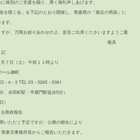
会に格別のご支援を賜り、厚く御礼申しあげます。
県政を聴く会」を下記のとおり開催し、青森県の『最近の県政』に
います。
ますが、万障お繰りあわせの上、是非ご出席くださいますようご案
しあげます。 敬具
記
年６月７日（土） 午前１１時より
ルポール麹町
－3 TEL 03－3265－5361
分、永田町駅・半蔵門駅徒歩5分）
当日）
よる県政報告
いただく予定ですが、公務の都合により
東京事務所長からご報告いただきます。