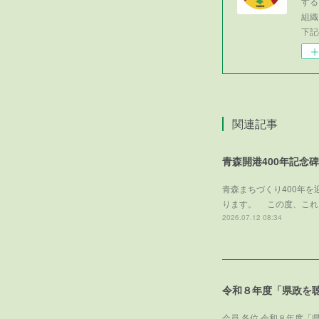
する
組織
下記
関連記事
青森開港400年記念
青森まちづくり400年
ります。 この度、これ
2026.07.12 08:34
令和８年度「県政を
会員 各位 令和８年度「