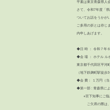
平素は東京青森県人
さて、令和7年度「
ついてお話をうかが
ご多用の折とは存じ
内申
◆日 時 ： 令和７
◆会 場 ： ホテル 
東京都千代田区平河町2－4
（地下鉄麹町駅徒歩3
◆会 費： １万円（
◆第一部 : 青森県に
※宮下知事にご臨席
ご欠席の際は、県