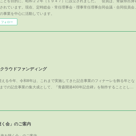
ことを目的に、昭和２２年（１９４７）に設立されました。 会員は、青森県出身
されています。現在、定時総会・常任理事会・理事常任理事合同会議・合同役員会
の事業を中心に活動しています。
フォロー
碑クラウドファンディング
を迎える今年、令和8年は、これまで実施してきた記念事業のフィナーレを飾る年とな
までの記念事業の集大成として、『青森開港400年記念碑』を制作することとし…
聴く会」のご案内
県政を聴く会」のご案内