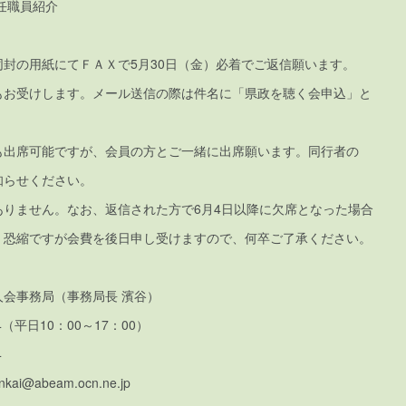
任職員紹介
封の用紙にてＦＡＸで5月30日（金）必着でご返信願います。
もお受けします。メール送信の際は件名に「県政を聴く会申込」と
も出席可能ですが、会員の方とご一緒に出席願います。同行者の
知らせください。
ありません。なお、返信された方で6月4日以降に欠席となった場合
、恐縮ですが会費を後日申し受けますので、何卒ご了承ください。
会事務局（事務局長 濱谷）
64（平日10：00～17：00）
4
jinkai@abeam.ocn.ne.jp