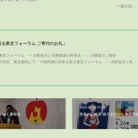
般社団…
語る東京フォーラム ご寄付のお礼」
東京フォーラム ～ 大町桂月と名勝価値の再発見 ～ 」の開催のご報告
025年11月30日、東京都内にて「十和田湖の未来を語る東京フォーラム ～ 大町桂月と名…
2025.06.02 07:46
を聴く会報告
青森の芸術家 棟方志功から奈良美