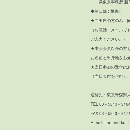
県東京事務所 新
◆第二部 : 懇親会
★ご出席の方のみ、同
（お電話・メールで
ご入力ください。）
★本会会員以外の方
お名前と出身地をお
★当日参加の受付は
（当日欠席を含む）
連絡先：東京青森県人
TEL 03－5843－91
FAX 03－5843－917
E-mail: t.aomori-ken