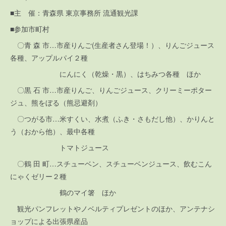
■主 催：青森県 東京事務所 流通観光課
■参加市町村
〇青 森 市…市産りんご(生産者さん登場！）、りんごジュース
各種、アップルパイ２種
にんにく（乾燥・黒）、はちみつ各種 ほか
〇黒 石 市…市産りんご、りんごジュース、クリーミーポター
ジュ、熊をぼる（熊忌避剤）
〇つがる市…米すくい、水煮（ふき・さもだし他）、かりんと
う（おから他）、最中各種
トマトジュース
〇鶴 田 町…スチューベン、スチューベンジュース、飲むこん
にゃくゼリー２種
鶴のマイ箸 ほか
観光パンフレットやノベルティプレゼントのほか、アンテナシ
ョップによる出張県産品