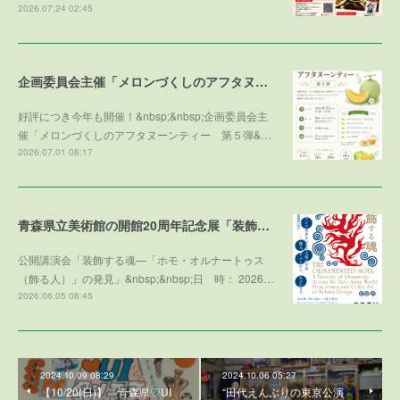
2026.07.24 02:45
企画委員会主催「メロンづくしのアフタヌーンティー 第５弾 ～メロンで残暑を乗り切ろう～」参加者募集！
好評につき今年も開催！&nbsp;&nbsp;企画委員会主
催「メロンづくしのアフタヌーンティー 第５弾&…
2026.07.01 08:17
青森県立美術館の開館20周年記念展「装飾する魂」との学術協力プログラム
公開講演会「装飾する魂—「ホモ・オルナートゥス
（飾る人）」の発見」&nbsp;&nbsp;日 時： 2026…
2026.06.05 08:45
2024.10.09 08:29
2024.10.06 05:27
【10/20(日)】「青森県♡UI
“田代えんぶりの東京公演