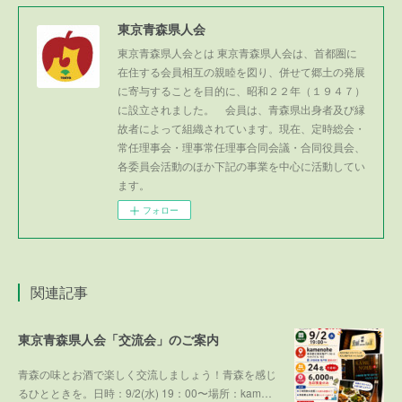
東京青森県人会
東京青森県人会とは 東京青森県人会は、首都圏に
在住する会員相互の親睦を図り、併せて郷土の発展
に寄与することを目的に、昭和２２年（１９４７）
に設立されました。 会員は、青森県出身者及び縁
故者によって組織されています。現在、定時総会・
常任理事会・理事常任理事合同会議・合同役員会、
各委員会活動のほか下記の事業を中心に活動してい
ます。
フォロー
関連記事
東京青森県人会「交流会」のご案内
青森の味とお酒で楽しく交流しましょう！青森を感じ
るひとときを。日時：9/2(水) 19：00〜場所：kam…