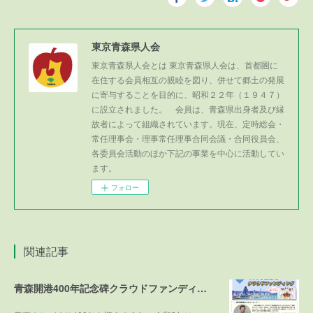
東京青森県人会
東京青森県人会とは 東京青森県人会は、首都圏に
在住する会員相互の親睦を図り、併せて郷土の発展
に寄与することを目的に、昭和２２年（１９４７）
に設立されました。 会員は、青森県出身者及び縁
故者によって組織されています。現在、定時総会・
常任理事会・理事常任理事合同会議・合同役員会、
各委員会活動のほか下記の事業を中心に活動してい
ます。
フォロー
関連記事
青森開港400年記念碑クラウドファンディング