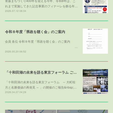
青森まちづくり400年を迎える今年、令和8年は、こ
れまで実施してきた記念事業のフィナーレを飾る年…
2026.07.12 08:34
令和８年度「県政を聴く会」のご案内
会員 各位 令和８年度「県政を聴く会」のご案内
…
2026.05.20 06:52
「十和田湖の未来を語る東京フォーラム ご寄付のお礼」
「十和田湖の未来を語る東京フォーラム ～ 大町桂
月と名勝価値の再発見 ～ 」の開催のご報告&nbsp;…
2026.04.07 04:29