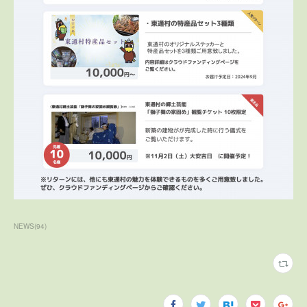
NEWS
(
94
)