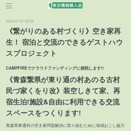
2024.07.27 02:55
《繋がりのある村づくり》空き家再
生！ 宿泊と交流のできるゲストハウ
スプロジェクト
CAMPFIREでクラウドファンディングに挑戦します!!
《青森繋県が東り通の村あのる古村
民づ家くをり改》装空しきて家、再
宿生泊!施設&
自由に利用できる交流
スペースをつくります!
青森県東通村の空き家問題解決に取り組むために地域おこし協力