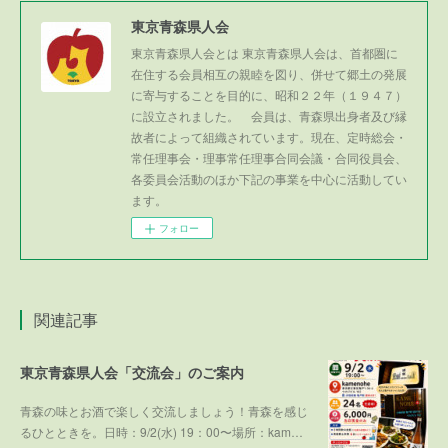
東京青森県人会
東京青森県人会とは 東京青森県人会は、首都圏に
在住する会員相互の親睦を図り、併せて郷土の発展
に寄与することを目的に、昭和２２年（１９４７）
に設立されました。 会員は、青森県出身者及び縁
故者によって組織されています。現在、定時総会・
常任理事会・理事常任理事合同会議・合同役員会、
各委員会活動のほか下記の事業を中心に活動してい
ます。
フォロー
関連記事
東京青森県人会「交流会」のご案内
青森の味とお酒で楽しく交流しましょう！青森を感じ
るひとときを。日時：9/2(水) 19：00〜場所：kam…