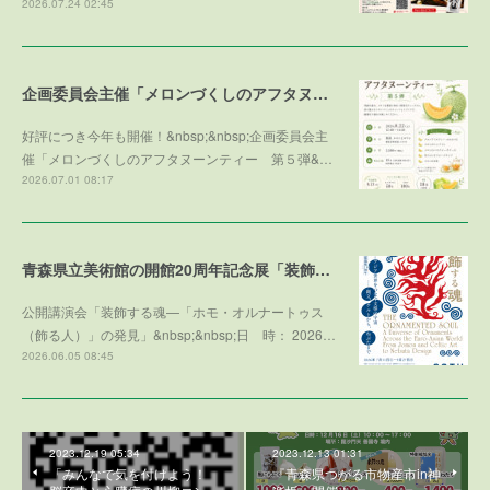
2026.07.24 02:45
企画委員会主催「メロンづくしのアフタヌーンティー 第５弾 ～メロンで残暑を乗り切ろう～」参加者募集！
好評につき今年も開催！&nbsp;&nbsp;企画委員会主
催「メロンづくしのアフタヌーンティー 第５弾&…
2026.07.01 08:17
青森県立美術館の開館20周年記念展「装飾する魂」との学術協力プログラム
公開講演会「装飾する魂—「ホモ・オルナートゥス
（飾る人）」の発見」&nbsp;&nbsp;日 時： 2026…
2026.06.05 08:45
2023.12.19 05:34
2023.12.13 01:31
「みんなで気を付けよう！
『青森県つがる市物産市in神