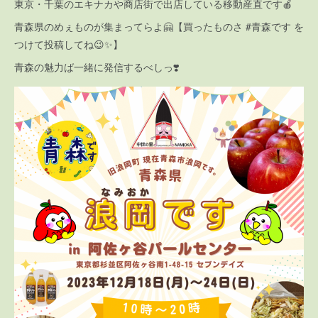
東京・千葉のエキナカや商店街で出店している移動産直です🍎
青森県のめぇものが集まってらよ🤗【買ったものさ #青森です を
つけて投稿してね😉✨】
青森の魅力ば一緒に発信するべしっ❣️