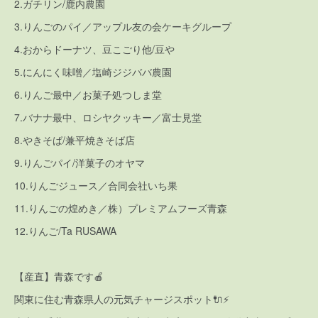
2.ガチリン/鹿内農園
3.りんごのパイ／アップル友の会ケーキグループ
4.おからドーナツ、豆こごり他/豆や
5.にんにく味噌／塩崎ジジババ農園
6.りんご最中／お菓子処つしま堂
7.バナナ最中、ロシヤクッキー／富士見堂
8.やきそば/兼平焼きそば店
9.りんごパイ/洋菓子のオヤマ
10.りんごジュース／合同会社いち果
11.りんごの煌めき／株）プレミアムフーズ青森
12.りんご/Ta RUSAWA
【産直】青森です🍎
関東に住む青森県人の元気チャージスポット🔌⚡️