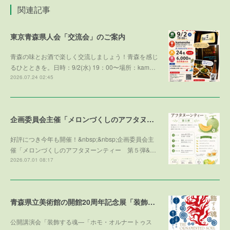
関連記事
東京青森県人会「交流会」のご案内
青森の味とお酒で楽しく交流しましょう！青森を感じ
るひとときを。日時：9/2(水) 19：00〜場所：kam…
2026.07.24 02:45
企画委員会主催「メロンづくしのアフタヌーンティー 第５弾 ～メロンで残暑を乗り切ろう～」参加者募集！
好評につき今年も開催！&nbsp;&nbsp;企画委員会主
催「メロンづくしのアフタヌーンティー 第５弾&…
2026.07.01 08:17
青森県立美術館の開館20周年記念展「装飾する魂」との学術協力プログラム
公開講演会「装飾する魂—「ホモ・オルナートゥス