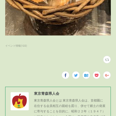
イベント情報
(
122
)
東京青森県人会
東京青森県人会とは 東京青森県人会は、首都圏に
在住する会員相互の親睦を図り、併せて郷土の発展
に寄与することを目的に、昭和２２年（１９４７）