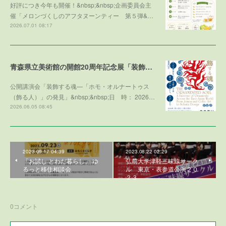
好評につき今年も開催！&nbsp;&nbsp;企画委員会主
催「メロンづくしのアフタヌーンティー 第５弾&…
2026.07.01 08:17
青森県立美術館の開館20周年記念展「装飾する魂」との学術協力プログラム
公開講演会「装飾する魂—「ホモ・オルナートゥス
（飾る人）」の発見」&nbsp;&nbsp;日 時： 2026…
2026.06.05 08:45
2023.09.17 04:39
2023.08.22 02:29
「お試し とわだ暮らし」 ゆ
弘前大学津軽三味線サーク
るっと移住相談会
ル 東京・表参道公演２０
２３
0
コメント