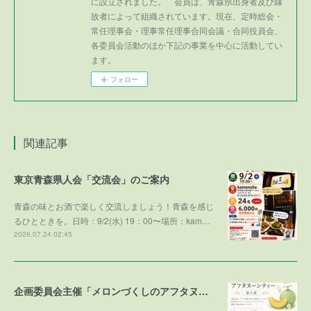
に設立されました。 会員は、青森県出身者及び縁
故者によって組織されています。現在、定時総会・
常任理事会・理事常任理事合同会議・合同役員会、
各委員会活動のほか下記の事業を中心に活動してい
ます。
フォロー
関連記事
東京青森県人会「交流会」のご案内
青森の味とお酒で楽しく交流しましょう！青森を感じ
るひとときを。日時：9/2(水) 19：00〜場所：kam…
2026.07.24 02:45
企画委員会主催「メロンづくしのアフタヌーンティー 第５弾 ～メロンで残暑を乗り切ろう～」参加者募集！