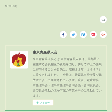
NEWS
(
94
)
東京青森県人会
東京青森県人会とは 東京青森県人会は、首都圏に
在住する会員相互の親睦を図り、併せて郷土の発展
に寄与することを目的に、昭和２２年（１９４７）
に設立されました。 会員は、青森県出身者及び縁
故者によって組織されています。現在、定時総会・
常任理事会・理事常任理事合同会議・合同役員会、
各委員会活動のほか下記の事業を中心に活動してい
ます。
フォロー