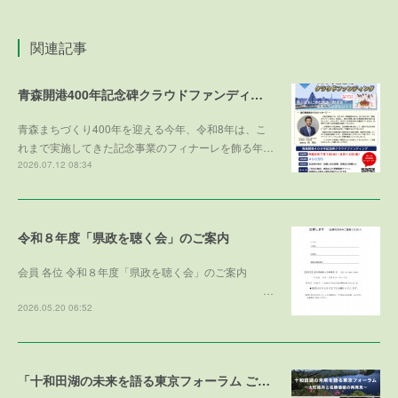
関連記事
青森開港400年記念碑クラウドファンディング
青森まちづくり400年を迎える今年、令和8年は、こ
れまで実施してきた記念事業のフィナーレを飾る年…
2026.07.12 08:34
令和８年度「県政を聴く会」のご案内
会員 各位 令和８年度「県政を聴く会」のご案内
…
2026.05.20 06:52
「十和田湖の未来を語る東京フォーラム ご寄付のお礼」