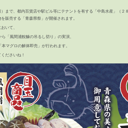
26（日）まで、都内百貨店や駅ビル等にテナントを有する「中島水産」（２
物を販売する「青森県祭」が開催されます。
において、
4時から「風間浦鮟鱇の吊るし切り」の実演、
から「本マグロの解体即売」が行われます。
てくださいね！