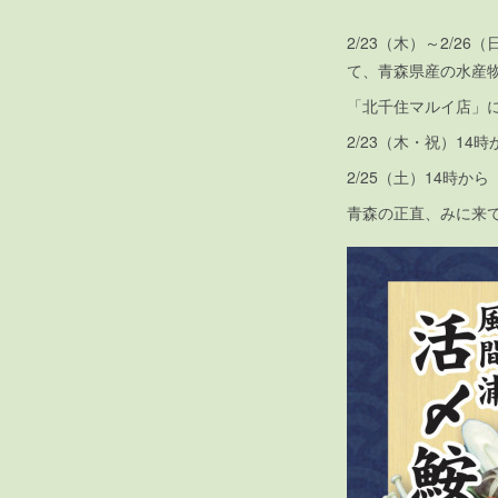
2/23（木）～2/
て、青森県産の水産
「北千住マルイ店」
2/23（木・祝）1
2/25（土）14時
青森の正直、みに来