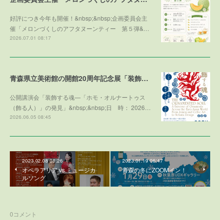
好評につき今年も開催！&nbsp;&nbsp;企画委員会主
催「メロンづくしのアフタヌーンティー 第５弾&…
2026.07.01 08:17
青森県立美術館の開館20周年記念展「装飾する魂」との学術協力プログラム
公開講演会「装飾する魂—「ホモ・オルナートゥス
（飾る人）」の発見」&nbsp;&nbsp;日 時： 2026…
2026.06.05 08:45
2023.02.08 08:26
2023.01.19 06:47
オペラアリア vs ミュージカ
青森の冬にZOOMイン！
ルソング
0
コメント