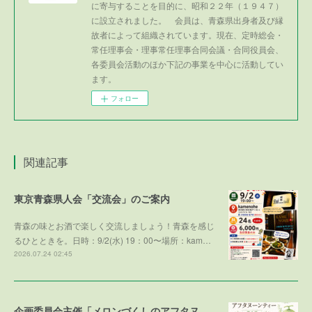
に寄与することを目的に、昭和２２年（１９４７）
に設立されました。 会員は、青森県出身者及び縁
故者によって組織されています。現在、定時総会・
常任理事会・理事常任理事合同会議・合同役員会、
各委員会活動のほか下記の事業を中心に活動してい
ます。
フォロー
関連記事
東京青森県人会「交流会」のご案内
青森の味とお酒で楽しく交流しましょう！青森を感じ
るひとときを。日時：9/2(水) 19：00〜場所：kam…
2026.07.24 02:45
企画委員会主催「メロンづくしのアフタヌーンティー 第５弾 ～メロンで残暑を乗り切ろう～」参加者募集！