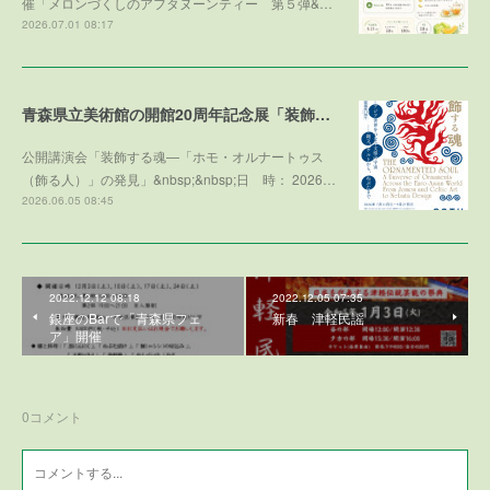
催「メロンづくしのアフタヌーンティー 第５弾&…
2026.07.01 08:17
青森県立美術館の開館20周年記念展「装飾する魂」との学術協力プログラム
公開講演会「装飾する魂—「ホモ・オルナートゥス
（飾る人）」の発見」&nbsp;&nbsp;日 時： 2026…
2026.06.05 08:45
2022.12.12 08:18
2022.12.05 07:35
銀座のBarで「青森県フェ
新春 津軽民謡
ア」開催
0
コメント