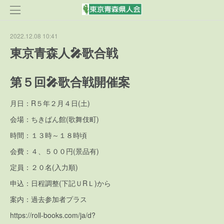
2022.12.08 10:41
東京青森人🎤歌合戦
第５回🎤歌合戦開催案
月日：R５年２月４日(土)
会場：ちきばん館(歌舞伎町)
時間：１３時～１８時頃
会費：４、５００円(景品有)
定員：２０名(入力順)
申込：日程調整(下記ＵRＬ)から
案内：過去参加者プラス
https://roll-books.com/ja/d?