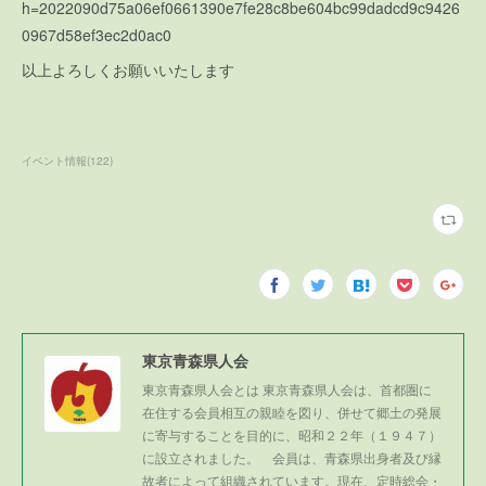
h=2022090d75a06ef0661390e7fe28c8be604bc99dadcd9c9426
0967d58ef3ec2d0ac0
以上よろしくお願いいたします
イベント情報
(
122
)
東京青森県人会
東京青森県人会とは 東京青森県人会は、首都圏に
在住する会員相互の親睦を図り、併せて郷土の発展
に寄与することを目的に、昭和２２年（１９４７）
に設立されました。 会員は、青森県出身者及び縁
故者によって組織されています。現在、定時総会・