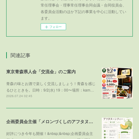
常任理事会・理事常任理事合同会議・合同役員会、
各委員会活動のほか下記の事業を中心に活動してい
ます。
フォロー
関連記事
東京青森県人会「交流会」のご案内
青森の味とお酒で楽しく交流しましょう！青森を感じ
るひとときを。日時：9/2(水) 19：00〜場所：kam…
2026.07.24 02:45
企画委員会主催「メロンづくしのアフタヌーンティー 第５弾 ～メロンで残暑を乗り切ろう～」参加者募集！
好評につき今年も開催！&nbsp;&nbsp;企画委員会主