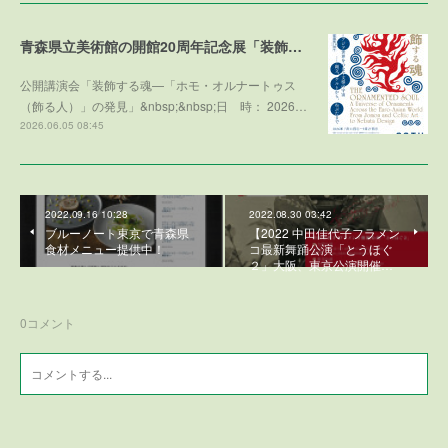
青森県立美術館の開館20周年記念展「装飾する魂」との学術協力プログラム
公開講演会「装飾する魂—「ホモ・オルナートゥス
（飾る人）」の発見」&nbsp;&nbsp;日 時： 2026…
2026.06.05 08:45
2022.09.16 10:28
2022.08.30 03:42
ブルーノート東京で青森県
【2022 中田佳代子フラメン
食材メニュー提供中！
コ最新舞踊公演「とうほぐ
２」大阪、東京公演開催…
0
コメント