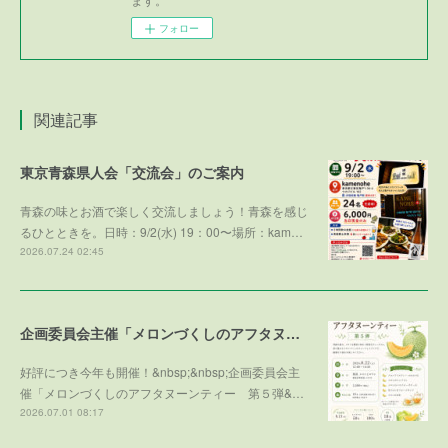
フォロー
関連記事
東京青森県人会「交流会」のご案内
青森の味とお酒で楽しく交流しましょう！青森を感じ
るひとときを。日時：9/2(水) 19：00〜場所：kam…
2026.07.24 02:45
企画委員会主催「メロンづくしのアフタヌーンティー 第５弾 ～メロンで残暑を乗り切ろう～」参加者募集！
好評につき今年も開催！&nbsp;&nbsp;企画委員会主
催「メロンづくしのアフタヌーンティー 第５弾&…
2026.07.01 08:17