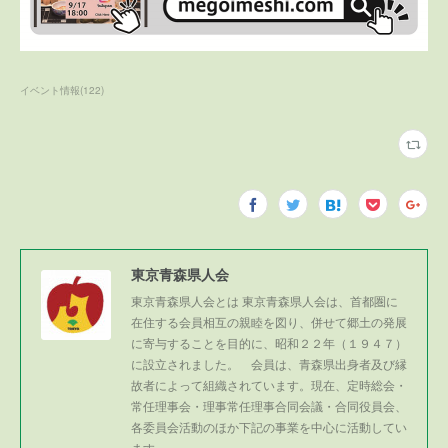
イベント情報
(
122
)
東京青森県人会
東京青森県人会とは 東京青森県人会は、首都圏に
在住する会員相互の親睦を図り、併せて郷土の発展
に寄与することを目的に、昭和２２年（１９４７）
に設立されました。 会員は、青森県出身者及び縁
故者によって組織されています。現在、定時総会・
常任理事会・理事常任理事合同会議・合同役員会、
各委員会活動のほか下記の事業を中心に活動してい
ます。