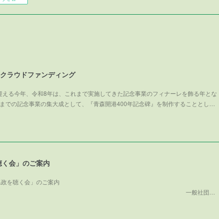
碑クラウドファンディング
を迎える今年、令和8年は、これまで実施してきた記念事業のフィナーレを飾る年とな
までの記念事業の集大成として、『青森開港400年記念碑』を制作することとし…
聴く会」のご案内
県政を聴く会」のご案内
般社団…