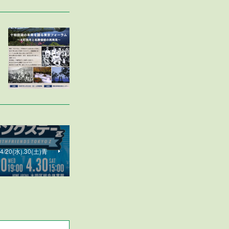
0(水).30(土)青