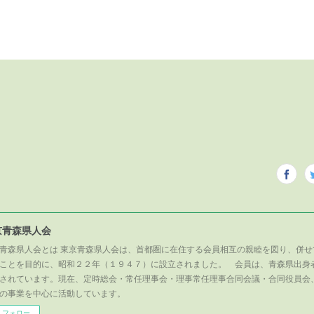
京青森県人会
青森県人会とは 東京青森県人会は、首都圏に在住する会員相互の親睦を図り、併せ
ことを目的に、昭和２２年（１９４７）に設立されました。 会員は、青森県出身
されています。現在、定時総会・常任理事会・理事常任理事合同会議・合同役員会
の事業を中心に活動しています。
フォロー