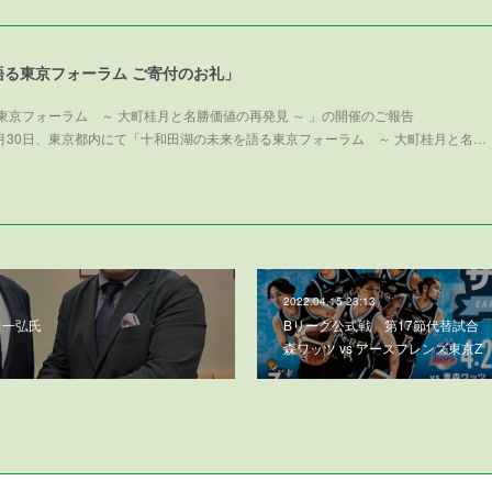
語る東京フォーラム ご寄付のお礼」
東京フォーラム ～ 大町桂月と名勝価値の再発見 ～ 」の開催のご報告
025年11月30日、東京都内にて「十和田湖の未来を語る東京フォーラム ～ 大町桂月と名…
2022.04.15 23:13
田一弘氏
Bリーグ公式戦 第17節代替試合 4/2
森ワッツ vs アースフレンズ東京Z