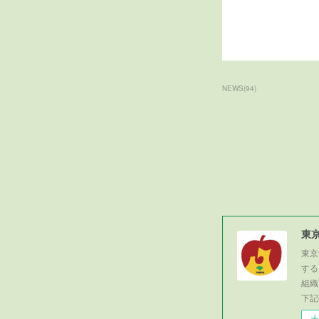
NEWS
(
94
)
東
東京
する
組織
下記