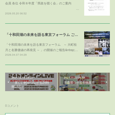
会員 各位 令和８年度「県政を聴く会」のご案内
…
2026.05.20 06:52
「十和田湖の未来を語る東京フォーラム ご寄付のお礼」
「十和田湖の未来を語る東京フォーラム ～ 大町桂
月と名勝価値の再発見 ～ 」の開催のご報告&nbsp;…
2026.04.07 04:29
2021.12.16 08:00
2021.11.23 09:54
「美しい村がつながる24時
青森県つがる市物産市
間LIVE」
0
コメント