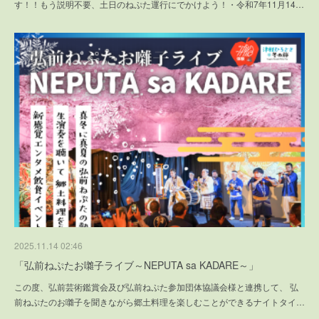
す！！もう説明不要、土日のねぷた運行にでかけよう！・令和7年11月14…
2025.11.14 02:46
「弘前ねぷたお囃子ライブ～NEPUTA sa KADARE～」
この度、弘前芸術鑑賞会及び弘前ねぷた参加団体協議会様と連携して、 弘
前ねぷたのお囃子を聞きながら郷土料理を楽しむことができるナイトタイ…