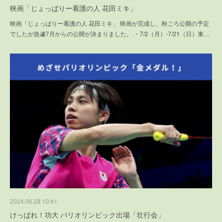
映画「じょっぱりー看護の人 花田ミキ」
映画「じょっぱりー看護の人 花田ミキ」 映画が完成し、秋ごろ公開の予定
でしたが急遽7月からの公開が決まりました。 ・7/2（月）-7/21（日）東…
2024.06.28 10:41
けっぱれ！功大 パリオリンピック出場「壮行会」