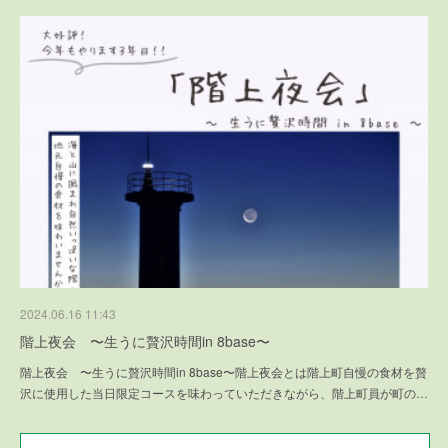
2024.06.16 11:43
階上夜会 〜生うに贅沢時間in 8base〜
階上夜会 〜生うに贅沢時間in 8base〜階上夜会とは階上町自慢の食材を贅
沢に使用した当日限定コースを味わっていただきながら、階上町員が町の…