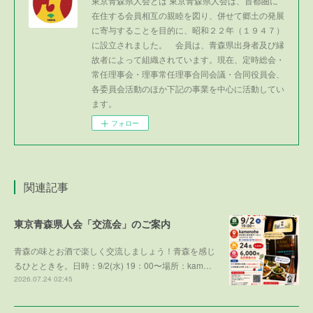
東京青森県人会とは 東京青森県人会は、首都圏に
在住する会員相互の親睦を図り、併せて郷土の発展
に寄与することを目的に、昭和２２年（１９４７）
に設立されました。 会員は、青森県出身者及び縁
故者によって組織されています。現在、定時総会・
常任理事会・理事常任理事合同会議・合同役員会、
各委員会活動のほか下記の事業を中心に活動してい
ます。
フォロー
関連記事
東京青森県人会「交流会」のご案内
青森の味とお酒で楽しく交流しましょう！青森を感じ
るひとときを。日時：9/2(水) 19：00〜場所：kam…
2026.07.24 02:45