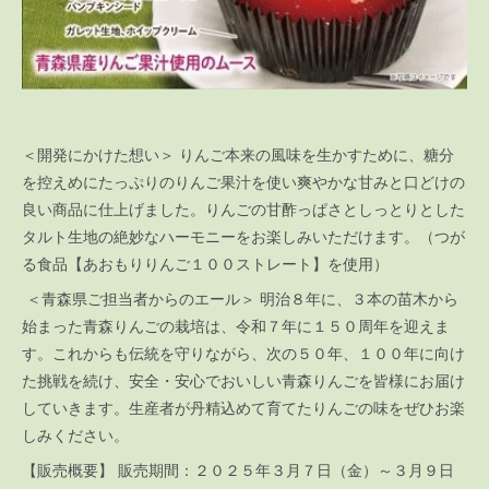
＜開発にかけた想い＞ りんご本来の風味を生かすために、糖分
を控えめにたっぷりのりんご果汁を使い爽やかな甘みと口どけの
良い商品に仕上げました。りんごの甘酢っぱさとしっとりとした
タルト生地の絶妙なハーモニーをお楽しみいただけます。（つが
る食品【あおもりりんご１００ストレート】を使用）
＜青森県ご担当者からのエール＞ 明治８年に、３本の苗木から
始まった青森りんごの栽培は、令和７年に１５０周年を迎えま
す。これからも伝統を守りながら、次の５０年、１００年に向け
た挑戦を続け、安全・安心でおいしい青森りんごを皆様にお届け
していきます。生産者が丹精込めて育てたりんごの味をぜひお楽
しみください。
【販売概要】 販売期間：２０２５年３月７日（金）～３月９日