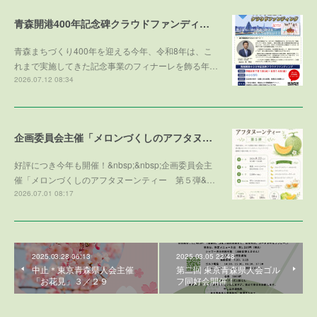
青森開港400年記念碑クラウドファンディング
青森まちづくり400年を迎える今年、令和8年は、こ
れまで実施してきた記念事業のフィナーレを飾る年…
2026.07.12 08:34
企画委員会主催「メロンづくしのアフタヌーンティー 第５弾 ～メロンで残暑を乗り切ろう～」参加者募集！
好評につき今年も開催！&nbsp;&nbsp;企画委員会主
催「メロンづくしのアフタヌーンティー 第５弾&…
2026.07.01 08:17
2025.03.28 06:13
2025.03.05 22:48
中止＊東京青森県人会主催
第二回 東京青森県人会ゴル
「お花見」３／２９
フ同好会開催！