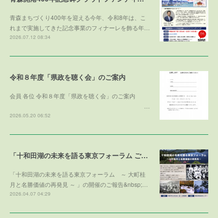
青森まちづくり400年を迎える今年、令和8年は、こ
れまで実施してきた記念事業のフィナーレを飾る年…
2026.07.12 08:34
令和８年度「県政を聴く会」のご案内
会員 各位 令和８年度「県政を聴く会」のご案内
…
2026.05.20 06:52
「十和田湖の未来を語る東京フォーラム ご寄付のお礼」
「十和田湖の未来を語る東京フォーラム ～ 大町桂
月と名勝価値の再発見 ～ 」の開催のご報告&nbsp;…
2026.04.07 04:29