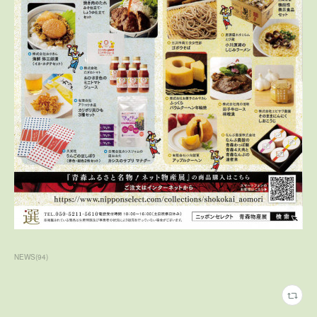
NEWS
(
94
)