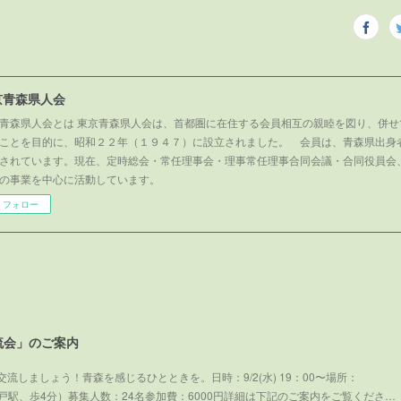
京青森県人会
青森県人会とは 東京青森県人会は、首都圏に在住する会員相互の親睦を図り、併せ
ことを目的に、昭和２２年（１９４７）に設立されました。 会員は、青森県出身
されています。現在、定時総会・常任理事会・理事常任理事合同会議・合同役員会
の事業を中心に活動しています。
フォロー
流会」のご案内
流しましょう！青森を感じるひとときを。日時：9/2(水) 19：00〜場所：
武線亀戸駅、歩4分）募集人数：24名参加費：6000円詳細は下記のご案内をご覧くださ…