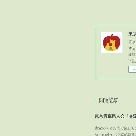
東
東京
する
組織
下記
関連記事
東京青森県人会「交
青森の味とお酒で楽しく交
kamenohe（JR総