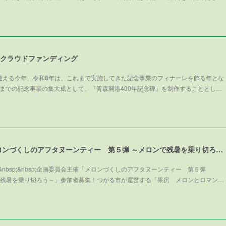
碑クラウドファンディング
を迎える今年、令和8年は、これまで実施してきた記念事業のフィナーレを飾る年とな
までの記念事業の集大成として、『青森開港400年記念碑』を制作することとし…
企画委員会主催「メロンづくしのアフタヌーンティー 第５弾 ～メロンで残暑を乗り切ろう～」参加者募集！
nbsp;&nbsp;企画委員会主催「メロンづくしのアフタヌーンティー 第５弾
～メロンで残暑を乗り切ろう～」参加者募集！つがる市が運営する「果房 メロンとロマン…