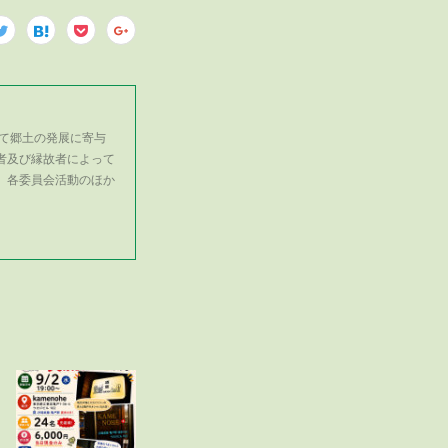
て郷土の発展に寄与
者及び縁故者によって
、各委員会活動のほか