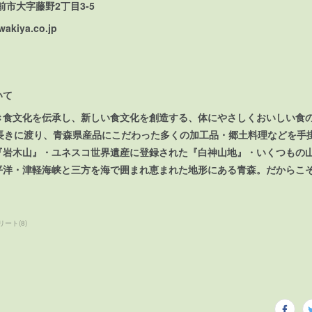
弘前市大字藤野2丁目3-5
kiya.co.jp
いて
き食文化を伝承し、新しい食文化を創造する、体にやさしくおいしい食
の長きに渡り、青森県産品にこだわった多くの加工品・郷土料理などを手
『岩木山』・ユネスコ世界遺産に登録された『白神山地』・いくつもの
平洋・津軽海峡と三方を海で囲まれ恵まれた地形にある青森。だからこ
リート
(
8
)