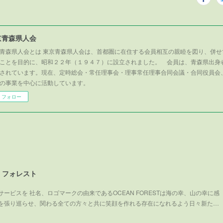
京青森県人会
青森県人会とは 東京青森県人会は、首都圏に在住する会員相互の親睦を図り、併せ
ことを目的に、昭和２２年（１９４７）に設立されました。 会員は、青森県出身
されています。現在、定時総会・常任理事会・理事常任理事合同会議・合同役員会
の事業を中心に活動しています。
フォロー
・フォレスト
ービスを 社名、ロゴマークの由来であるOCEAN FORESTは海の幸、山の幸に感
を張り巡らせ、関わる全ての方々と共に笑顔を作れる存在になれるよう日々新た…