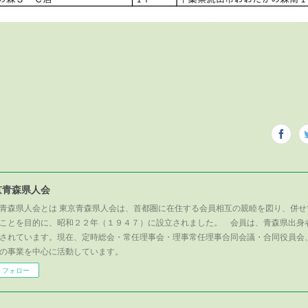
京青森県人会
青森県人会とは 東京青森県人会は、首都圏に在住する会員相互の親睦を図り、併せ
ことを目的に、昭和２２年（１９４７）に設立されました。 会員は、青森県出身
されています。現在、定時総会・常任理事会・理事常任理事合同会議・合同役員会
の事業を中心に活動しています。
フォロー