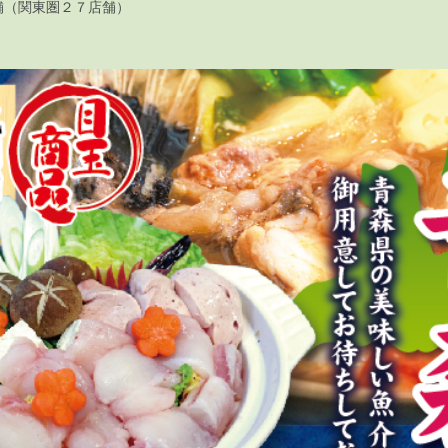
舗（関東圏２７店舗）