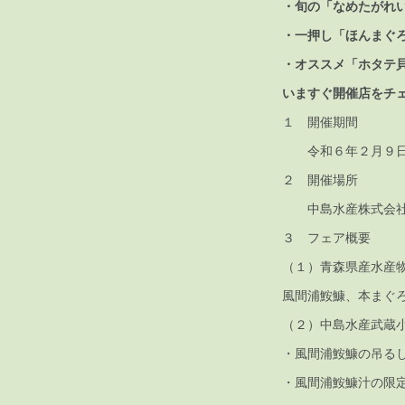
・旬の「なめたがれ
・一押し「ほんまぐ
・オススメ「ホタテ
いますぐ開催店をチ
１ 開催期間
令和６年２月９日
２ 開催場所
中島水産株式会社テ
３ フェア概要
（１）青森県産水産
風間浦鮟鱇、本まぐ
（２）中島水産武蔵
・風間浦鮟鱇の吊る
・風間浦鮟鱇汁の限