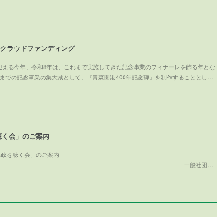
碑クラウドファンディング
を迎える今年、令和8年は、これまで実施してきた記念事業のフィナーレを飾る年とな
までの記念事業の集大成として、『青森開港400年記念碑』を制作することとし…
聴く会」のご案内
県政を聴く会」のご案内
般社団…