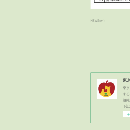
NEWS
(
94
)
東
東京
する
組織
下記