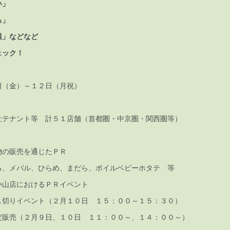
い」
ろ」
貝」などなど
ェック！
（金）～１２日（月祝）
ナント等 計５１店舗（首都圏・中京圏・関西圏等）
物の販売を通じたＰＲ
ろ、メバル、ひらめ、まだら、ボイルベビーホタテ 等
小山店におけるＰＲイベント
し切りイベント（２月１０日 １５：００～１５：３０）
定販売（２月９日、１０日 １１：００～、１４：００～）