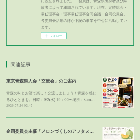
に設立されました。 会員は、青森県出身者及び縁
故者によって組織されています。現在、定時総会・
常任理事会・理事常任理事合同会議・合同役員会、
各委員会活動のほか下記の事業を中心に活動してい
ます。
フォロー
関連記事
東京青森県人会「交流会」のご案内
青森の味とお酒で楽しく交流しましょう！青森を感じ
るひとときを。日時：9/2(水) 19：00〜場所：kam…
2026.07.24 02:45
企画委員会主催「メロンづくしのアフタヌーンティー 第５弾 ～メロンで残暑を乗り切ろう～」参加者募集！