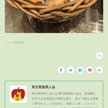
イベント情報
(
122
)
東京青森県人会
東京青森県人会とは 東京青森県人会は、首都圏に
在住する会員相互の親睦を図り、併せて郷土の発展
に寄与することを目的に、昭和２２年（１９４７）