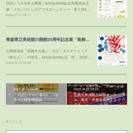
好評につき今年も開催！&nbsp;&nbsp;企画委員会主
催「メロンづくしのアフタヌーンティー 第５弾&…
2026.07.01 08:17
青森県立美術館の開館20周年記念展「装飾する魂」との学術協力プログラム
公開講演会「装飾する魂—「ホモ・オルナートゥス
（飾る人）」の発見」&nbsp;&nbsp;日 時： 2026…
2026.06.05 08:45
2023.09.17 04:39
2023.08.22 02:29
「お試し とわだ暮らし」 ゆ
弘前大学津軽三味線サーク
るっと移住相談会
ル 東京・表参道公演２０
２３
0
コメント