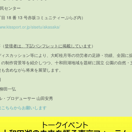
坂区民センター
 18 番 13 号赤坂コミュニティーぷらざ内）
www.kissport.or.jp/sisetu/akasaka/
容（
登壇者は、下記パンフレットに掲載しています
）
ディスカッション等により、大町桂月等の功労者の足跡・功績、全国に拡
」の制作背景等を紹介しつつ、十和田湖地域を題材に国立 公園の自然・
較も含めながら将来を展望します。
日
 柳田一弘
ル・プロデューサー 山田安秀
はこちらからお願いします