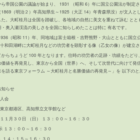
ら帝国公園の議論が始まり、 1931 （昭和 6）年に国立公園法が制定
1869（明治２）年高知県生～1925（大正 14）年青森県没）が文人と
した。大町桂月は全国を踏破し、各地域の自然に美文を重ねて詠む とと
湖・奥入瀬渓流の美しさを全国に知らしめたことは特に 有名です。
1936（昭和 11）年、同地域は富士箱根・吉野熊野・大山とともに国立
）年、十和田湖畔に大町桂月などの功労者を顕彰する像（乙女の像）が建立
からちょうど 100 年となります。往時の功労者の足跡・功績をたどり
の価値を再発見し、東京から全国（世界）へ、そして次世代に向けて発信
来を語る東京フォーラム ～大町桂月と名勝価値の再発見～」を 以下の
お知らせ
県人会
市、東京都港区、高知県立文学館など
５年１１月３０日 （日） １３：００～１６：３０
示 １３：００～１６：３０
ン ト １４：１５～１６：３０