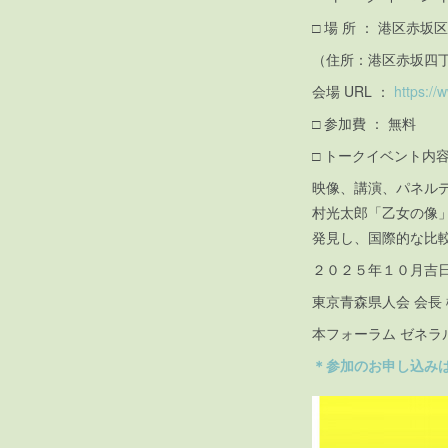
□ 場 所 ： 港区赤
（住所：港区赤坂四丁目
会場 URL ：
https://
□ 参加費 ： 無料
□ トークイベント内
映像、講演、パネル
村光太郎「乙女の像
発見し、国際的な比
２０２５年１０月吉
東京青森県人会 会長
本フォーラム ゼネラ
＊参加のお申し込み