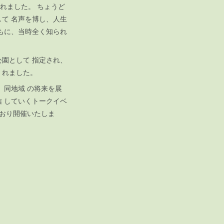
されました。 ちょうど
して 名声を博し、人生
もに、当時全く知られ
公園として 指定され、
さ れました。
、同地域 の将来を展
 していくトークイベ
とおり開催いたしま