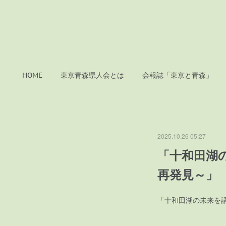
HOME
東京青森県人会とは
会報誌「東京と青森」
2025.10.26 05:27
「十和田湖
再発見～」
「十和田湖の未来を
開 催 の 