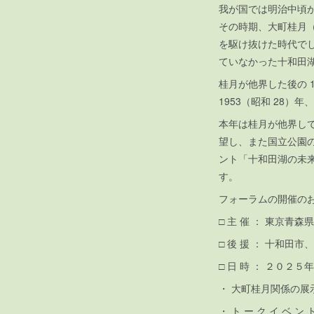
我が国では明治中頃か
その時期、大町桂月（
を駆け抜けた時代で
ていなかった十和田
桂月が他界した後の 
1953（昭和 28
本年は桂月が他界して
望し、また国立公園
ント「十和田湖の未
す。
フォーラムの開催の
□ 主 催 ： 東京青森
□ 後 援 ： 十和田
□ 日 時 ： ２０２
・ 大町桂月関係の展
・ ト ー ク イ ベ 