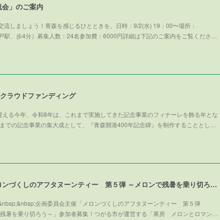
流会」のご案内
流しましょう！青森を感じるひとときを。日時：9/2(水) 19：00〜場所：
武線亀戸駅、歩4分）募集人数：24名参加費：6000円詳細は下記のご案内をご覧くださ…
碑クラウドファンディング
を迎える今年、令和8年は、これまで実施してきた記念事業のフィナーレを飾る年とな
までの記念事業の集大成として、『青森開港400年記念碑』を制作することとし…
企画委員会主催「メロンづくしのアフタヌーンティー 第５弾 ～メロンで残暑を乗り切ろう～」参加者募集！
nbsp;&nbsp;企画委員会主催「メロンづくしのアフタヌーンティー 第５弾
～メロンで残暑を乗り切ろう～」参加者募集！つがる市が運営する「果房 メロンとロマン…