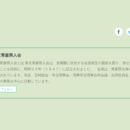
京青森県人会
青森県人会とは 東京青森県人会は、首都圏に在住する会員相互の親睦を図り、併せ
ことを目的に、昭和２２年（１９４７）に設立されました。 会員は、青森県出身
されています。現在、定時総会・常任理事会・理事常任理事合同会議・合同役員会
の事業を中心に活動しています。
フォロー